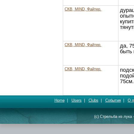
СКВ, MIND, Файтер.
дурац
опытн
купит
тянут
СКВ, MIND, Файтер.
да, 7
быть 
СКВ, MIND, Файтер.
подск
подо
75см.
Home
|
Users
|
Clubs
|
События
|
О п
(c) Стрельба из лука