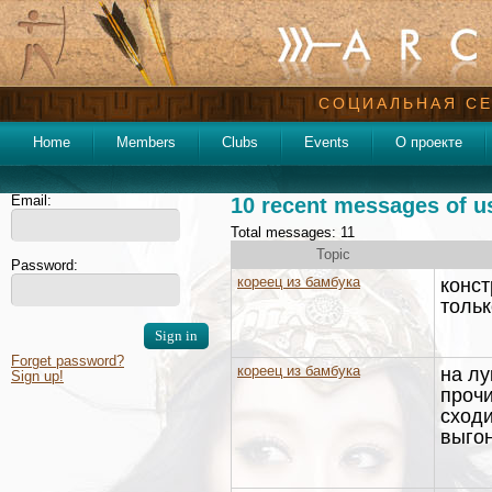
СОЦИАЛЬНАЯ СЕ
Home
Members
Clubs
Events
О проекте
Email:
10 recent messages of u
Total messages: 11
Topic
Password:
кореец из бамбука
конст
тольк
Forget password?
кореец из бамбука
на лу
Sign up!
прочи
сходи
выго