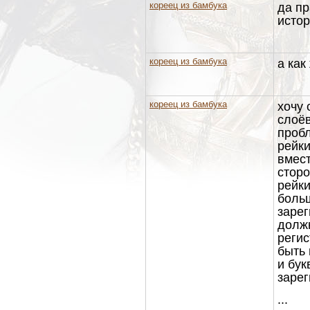
кореец из бамбука
да пр
истор
кореец из бамбука
а как
кореец из бамбука
хочу 
слоёв
проб
рейки
вмест
сторо
рейки
больш
зарег
долж
регис
быть
и бук
зарег
...