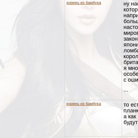
кореец из бамбука
ну на
кото
напри
боль
насто
миров
закон
япони
ломб
корол
брита
я мн
особе
с ош
...
кореец из бамбука
то ес
планк
а как
будут