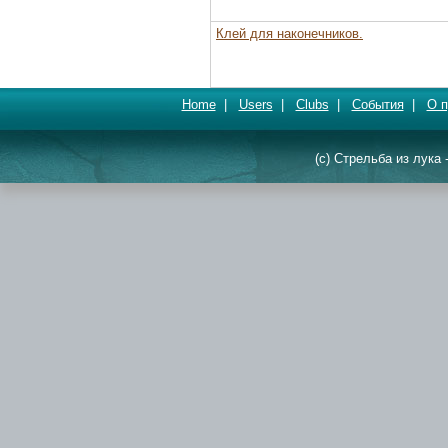
Клей для наконечников.
Home
|
Users
|
Clubs
|
События
|
О п
(c) Стрельба из лука