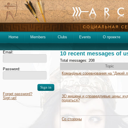
СОЦИАЛЬНАЯ СЕ
Home
Members
Clubs
Events
О проекте
Email:
10 recent messages of u
Total messages: 208
Topic
Password:
Командные соревнования на "Дикий л
Forget password?
ЗD мишени и справедливые цены: ку
Sign up!
податься?
Со стороны