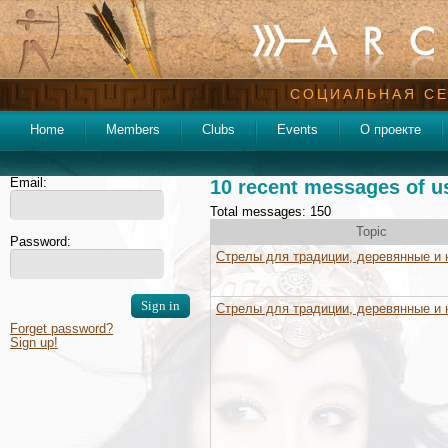
СОЦИАЛЬНАЯ СЕ
Home
Members
Clubs
Events
О проекте
Email:
10 recent messages of u
Total messages: 150
Topic
Password:
Стрелы для традиции, деревянные и 
Стрелы для традиции, деревянные и 
Forget password?
Sign up!