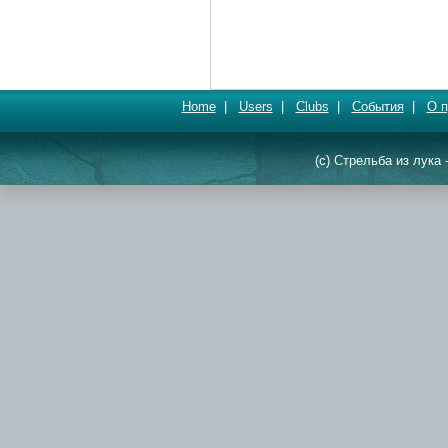
Home
|
Users
|
Clubs
|
События
|
О п
(c) Стрельба из лука