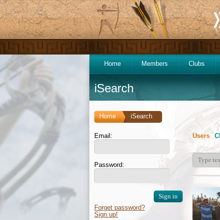
Home
Members
Clubs
iSearch
Home
iSearch
Email:
Users
C
Password:
Forget password?
Sign up!