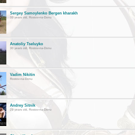
Sergey Samoylenko Bergen kharakh
33 years old, Rostov-na-Donu
Anatoliy Tseluyko
30 years old, Rostov-na-Donu
Vadim Nikitin
Rostov-na-Donu
Andrey Sitnik
29 years old, Rostov-na-Donu