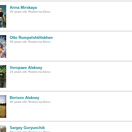
Arina Mirskaya
35 years old, Rostov-na-Donu
Otto Rumpelshtiltskhen
59 years old, Rostov-na-Donu
Voropaev Aleksey
24 years old, Rostov-na-Donu
Borisov Aleksey
40 years old, Rostov-na-Donu
Sergey Goryunchik
69 years old, Rostov-na-Donu