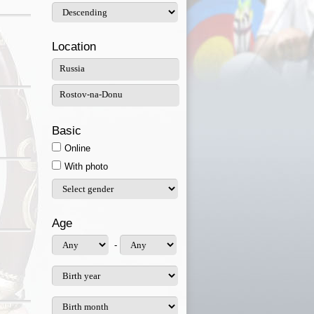
Location
Basic
Online
With photo
Age
-