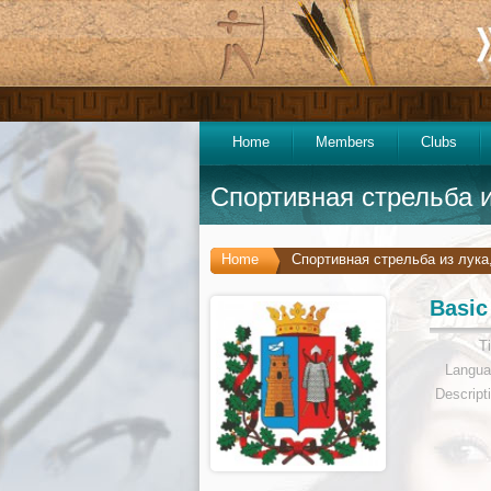
Home
Members
Clubs
Спортивная стрельба из
Home
Спортивная стрельба из лука,
Basic
Ti
Langua
Descript