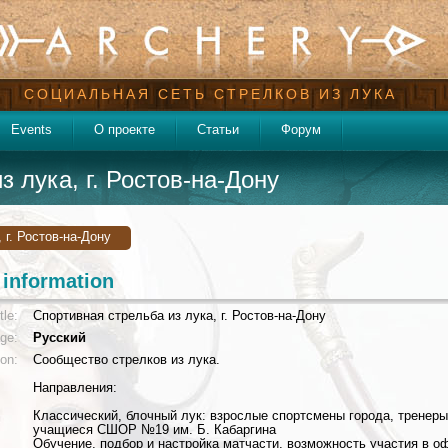
СОЦИАЛЬНАЯ СЕТЬ СТРЕЛКОВ ИЗ ЛУКА
Events
О проекте
Статьи
Форум
 лука, г. Ростов-на-Дону
 г. Ростов-на-Дону
 information
tle:
Спортивная стрельба из лука, г. Ростов-на-Дону
ge:
Русский
ion:
Сообщество стрелков из лука.
Направления:
Классический, блочный лук: взрослые спортсмены города, тренеры 
учащиеся СШОР №19 им. Б. Кабаргина
Обучение, подбор и настройка матчасти, возможность участия в 