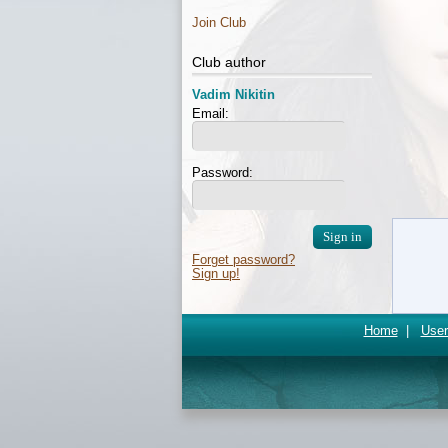
Join Club
Club author
Vadim Nikitin
Email:
Password:
Forget password?
Sign up!
Home
|
User