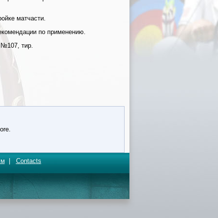
ройке матчасти.
рекомендации по применению.
 №107, тир.
ore.
ум
|
Contacts