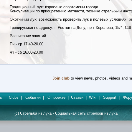
Традиционный лук: взрослые спортсмены города.
Консультации по приобретению матчасти, технике стрельбы и наст
Охотничий лук: возможность проверить лук в полевых условиях, 
Тренируемся по адресу: г. Ростов-на-Дону, пр-т Королева, 15/4, СШ
Расписание занятий:
Пн - ср 17.40-20.00
Чт - сб 16.00-20.00
Join club
to view news, photos, videos and m
s
|
Clubs
|
События
|
О проекте
|
Статьи
|
Wiki
|
Support
|
Фор
(c) Стрельба из лука - Социальная сеть стрелков из лука