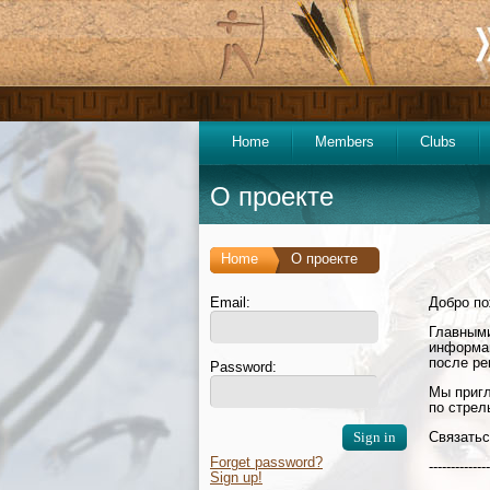
Home
Members
Clubs
О проекте
Home
О проекте
Email:
Добро по
Главными
информац
после ре
Password:
Мы пригл
по стрел
Связатьс
Forget password?
-------------
Sign up!