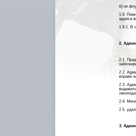
б) не фл
1.9. Пом
адреса в
1.9.1. В
2. Адми
2.1. Пре
заблокир
2.2. Адм
вправе н
2.3. Адм
выдавать
законода
2.4. Мен
2.5. уда
3. Адми