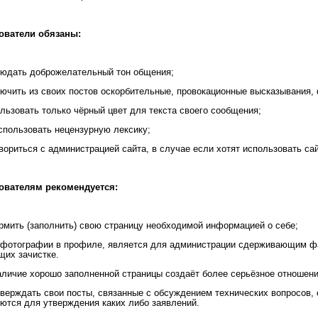
зователи обязаны:
людать доброжелательный тон общения;
лючить из своих постов оскорбительные, провокационные высказывания, 
ользовать только чёрный цвет для текста своего сообщения;
использовать нецензурную лексику;
овориться с администрацией сайта, в случае если хотят использовать с
зователям рекомендуется:
рмить (заполнить) свою страницу необходимой информацией о себе;
фотографии в профиле, является для администрации сдерживающим фак
их зачистке.
аличие хорошо заполненной страницы создаёт более серьёзное отношение
тверждать свои посты, связанные с обсуждением технических вопросов,
ются для утверждения каких либо заявлений.