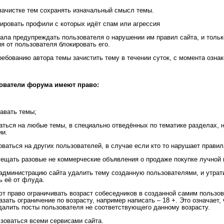
 зачистке тем сохранять изначальный смысл темы.
кировать профили с которых идёт спам или агрессия
чала предупреждать пользователя о нарушении им правил сайта, и тольк
я от пользователя блокировать его.
требованию автора темы зачистить тему в течении суток, с момента ознак
зователи форума имеют право:
давать темы;
аться на любые темы, в специально отведённых по тематике разделах, 
ии.
оваться на других пользователей, в случае если кто то нарушает правил
мещать разовые не коммерческие объявления о продаже покупке лучной 
администрацию сайта удалить тему созданную пользователями, и утрат
ь её от флуда.
ют право ограничивать возраст собеседников в созданной самим пользов
азать ограничение по возрасту, например написать – 18 +. Это означает
далить посты пользователя не соответствующего данному возрасту.
ьзоваться всеми сервисами сайта.