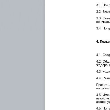
3.1. При
3.2. Бло
3.3. Сна
понимани
3.4. По 
4. Поль
4.1. Соз
4.2. Общ
Федерац
4.3. Жал
4.4. Раз
Просить 
почистит
4.5. Име
нужно ук
автора у
4.5. Пол