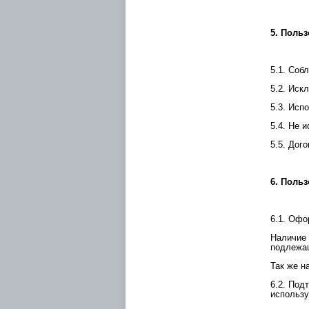
5. Поль
5.1. Соб
5.2. Иск
5.3. Исп
5.4. Не 
5.5. Дог
6. Поль
6.1. Офо
Наличие 
подлежащ
Так же н
6.2. Под
использу