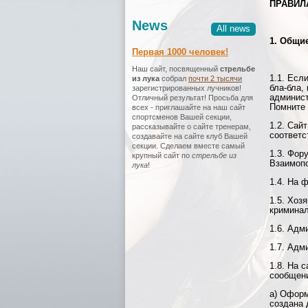
ПРАВИЛ
News
All news
1. Общи
Первая 1000 человек!
Наш сайт, посвященный
стрельбе
1.1. Есл
из лука
собрал
почти 2 тысяч
и
бла-бла,
зарегистрированных лучников!
админист
Отличный результат! Просьба для
Помните 
всех - приглашайте на наш сайт
спортсменов Вашей секции,
1.2. Сай
рассказывайте о сайте тренерам,
соответс
создавайте на сайте клуб Вашей
секции. Сделаем вместе самый
1.3. Фор
крупный сайт по
стрельбе из
Взаимопо
лука
!
1.4. На 
1.5. Хоз
криминал
1.6. Адм
1.7. Адм
1.8. На 
сообщени
а) Оформ
создана 