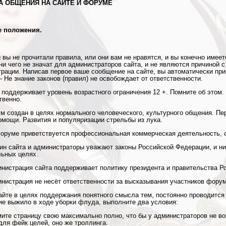
А ОБЩЕНИЯ НА САЙТЕ И ФОРУМЕ
е положения.
и вы не прочитали правила, или они вам не нравятся, и вы конечно имеет
 ни чего не значат для администраторов сайта, и не являются причиной 
рации. Написав первое ваше сообщение на сайте, вы автоматически при
- Не знание законов (правил) не освобождает от ответственности.
т поддерживает уровень возрастного ограничения 12 +. Помните об этом.
твенно.
ум создан в целях нормального человеческого, культурного общения. П
мощи. Развития и популяризации стрельбы из лука.
форуме приветствуется профессиональная коммерческая деятельность, с
яин сайта и администраторы уважают законы Российской Федерации, и ни
ьных целях.
инистрация сайта поддерживает политику президента и правительства Р
инистрация не несёт ответственности за высказывания участников форум
сайте в целях поддержания понятного смысла тем, постоянно проводится 
е выжило в ходе уборки флуда, выполните два условия:
ите страницу свою максимально полно, что бы у администраторов не во
для фейк целей, оно же троллинга.