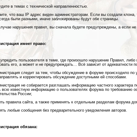
удите в темах с технической направленностью.
ните, что ваш IP адрес виден администраторам. Если вы создали клона, 
сегда были разными, иначе заблокированы будут обе страницы.
 случае нарушения правил, вы сначала будете предупреждены, а если не
нистрация имеет право:
дупредить пользователя в теме, где произошло нарушение Правил, либо
овать его, а может и не предупреждать… Всё зависит от адекватности п
инистрация следит за тем, чтобы обсуждение в форуме происходило по
аправлять и корректировать обсуждение доступными ей способами.
инистрация не собирается разглашать информацию частного характера п
 всю известную информацию о пользователях форума по требованию о
тельства России;
ять правила сайта, а также применять к отдельным разделам форума до
лять любые сообщения без предварительного уведомления авторов.
нистрация обязана: