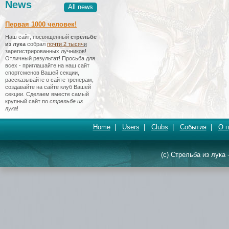
News
All news
Первая 1000 человек!
Наш сайт, посвященный
стрельбе
из лука
собрал
почти 2 тысяч
и
зарегистрированных лучников!
Отличный результат! Просьба для
всех - приглашайте на наш сайт
спортсменов Вашей секции,
рассказывайте о сайте тренерам,
создавайте на сайте клуб Вашей
секции. Сделаем вместе самый
крупный сайт по
стрельбе из
лука
!
Home
|
Users
|
Clubs
|
События
|
О п
(c) Стрельба из лука