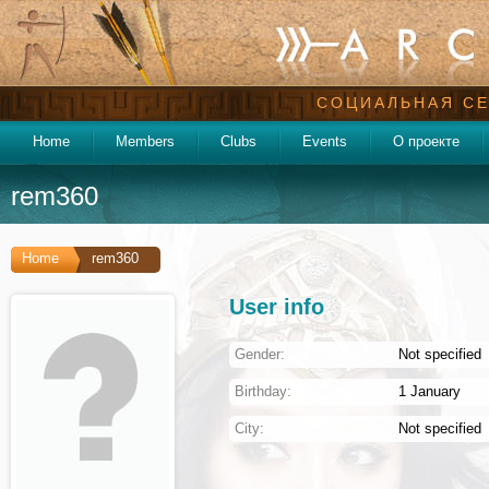
СОЦИАЛЬНАЯ СЕ
Home
Members
Clubs
Events
О проекте
rem360
Home
rem360
User info
Gender:
Not specified
Birthday:
1 January
City:
Not specified