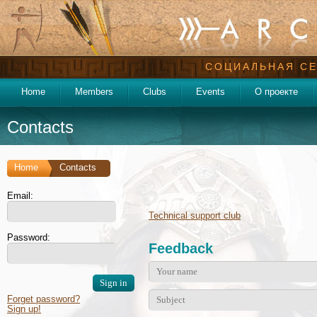
СОЦИАЛЬНАЯ СЕ
Home
Members
Clubs
Events
О проекте
Contacts
Home
Contacts
Email:
Technical support club
Password:
Feedback
Forget password?
Sign up!