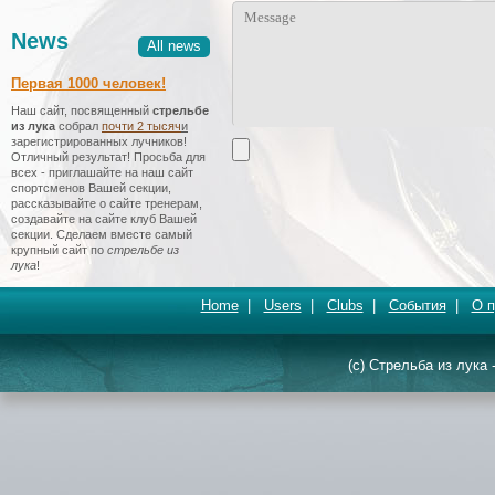
News
All news
Первая 1000 человек!
Наш сайт, посвященный
стрельбе
из лука
собрал
почти 2 тысяч
и
зарегистрированных лучников!
Отличный результат! Просьба для
всех - приглашайте на наш сайт
спортсменов Вашей секции,
рассказывайте о сайте тренерам,
создавайте на сайте клуб Вашей
секции. Сделаем вместе самый
крупный сайт по
стрельбе из
лука
!
Home
|
Users
|
Clubs
|
События
|
О п
(c) Стрельба из лука