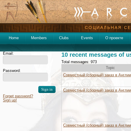
СОЦИАЛЬНАЯ СЕ
Home
Members
Clubs
Events
О проекте
Email:
10 recent messages of u
Total messages: 973
Topic
Password:
Совместный (сборный) заказ в Англии
Совместный (сборный) заказ в Англии
Forget password?
Sign up!
Совместный (сборный) заказ в Англии