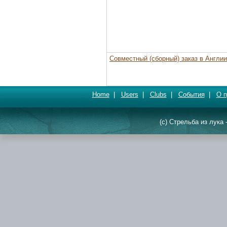
Совместный (сборный) заказ в Англии
Home
|
Users
|
Clubs
|
События
|
О п
(c) Стрельба из лука