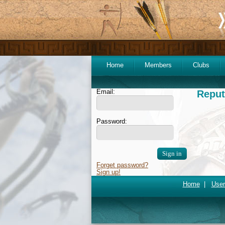
Home
Members
Clubs
Email:
Reput
Password:
Forget password?
Sign up!
Home
|
User