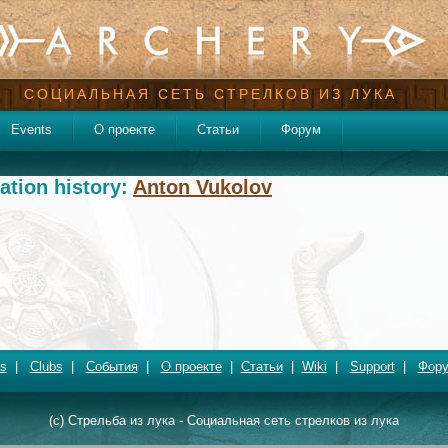
СОЦИАЛЬНАЯ СЕТЬ СТРЕЛКОВ ИЗ ЛУКА
Events
О проекте
Статьи
Форум
ation history:
Anton Vukolov
s
|
Clubs
|
События
|
О проекте
|
Статьи
|
Wiki
|
Support
|
Фор
(c) Стрельба из лука - Социальная сеть стрелков из лука