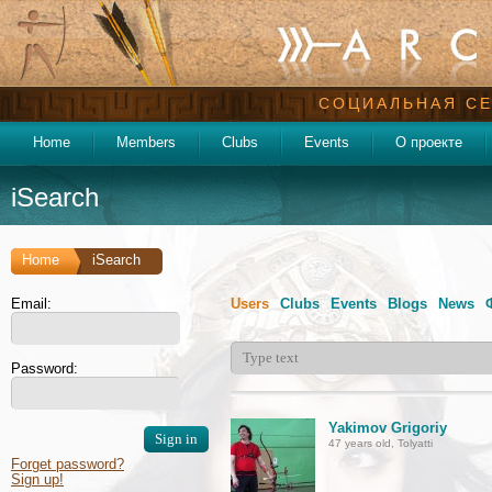
СОЦИАЛЬНАЯ СЕ
Home
Members
Clubs
Events
О проекте
iSearch
Home
iSearch
Email:
Users
Clubs
Events
Blogs
News
Password:
Yakimov Grigoriy
47 years old, Tolyatti
Forget password?
Sign up!