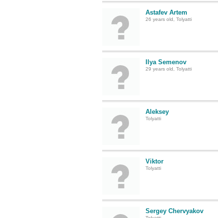
Astafev Artem
26 years old, Tolyatti
Ilya Semenov
29 years old, Tolyatti
Aleksey
Tolyatti
Viktor
Tolyatti
Sergey Chervyakov
Tolyatti