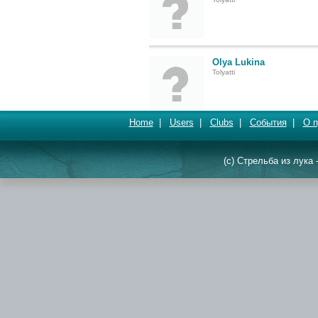
Olya Lukina
Tolyatti
Home
|
Users
|
Clubs
|
События
|
О п
(c) Стрельба из лука