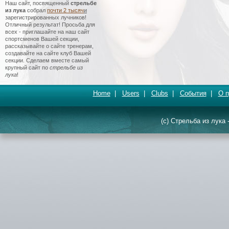
Наш сайт, посвященный
стрельбе
из лука
собрал
почти 2 тысяч
и
зарегистрированных лучников!
Отличный результат! Просьба для
всех - приглашайте на наш сайт
спортсменов Вашей секции,
рассказывайте о сайте тренерам,
создавайте на сайте клуб Вашей
секции. Сделаем вместе самый
крупный сайт по
стрельбе из
лука
!
Home
|
Users
|
Clubs
|
События
|
О п
(c) Стрельба из лука