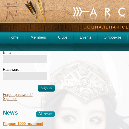
СОЦИАЛЬНАЯ СЕ
Home
Members
Clubs
Events
О проекте
Email:
Password:
Forget password?
Sign up!
News
All news
Первая 1000 человек!