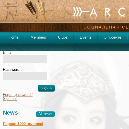
СОЦИАЛЬНАЯ СЕ
Home
Members
Clubs
Events
О проекте
Email:
Password:
Forget password?
Sign up!
News
All news
Первая 1000 человек!