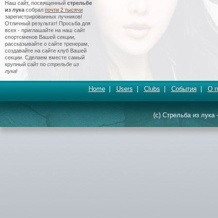
Наш сайт, посвященный
стрельбе
из лука
собрал
почти 2 тысяч
и
зарегистрированных лучников!
Отличный результат! Просьба для
всех - приглашайте на наш сайт
спортсменов Вашей секции,
рассказывайте о сайте тренерам,
создавайте на сайте клуб Вашей
секции. Сделаем вместе самый
крупный сайт по
стрельбе из
лука
!
Home
|
Users
|
Clubs
|
События
|
О п
(c) Стрельба из лука