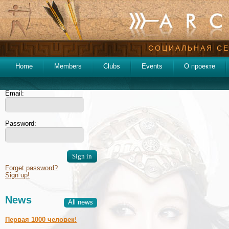
СОЦИАЛЬНАЯ СЕ
Home
Members
Clubs
Events
О проекте
Email:
Password:
Forget password?
Sign up!
News
All news
Первая 1000 человек!