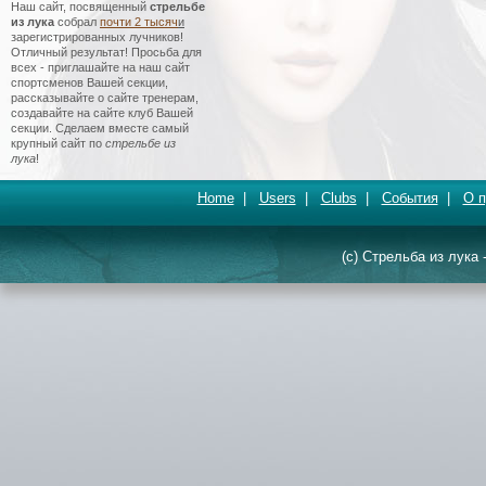
Наш сайт, посвященный
стрельбе
из лука
собрал
почти 2 тысяч
и
зарегистрированных лучников!
Отличный результат! Просьба для
всех - приглашайте на наш сайт
спортсменов Вашей секции,
рассказывайте о сайте тренерам,
создавайте на сайте клуб Вашей
секции. Сделаем вместе самый
крупный сайт по
стрельбе из
лука
!
Home
|
Users
|
Clubs
|
События
|
О п
(c) Стрельба из лука