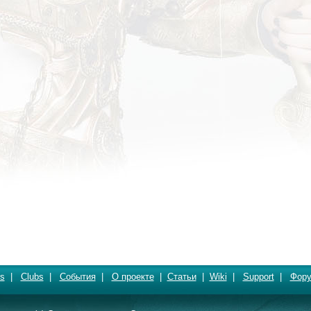
s
|
Clubs
|
События
|
О проекте
|
Статьи
|
Wiki
|
Support
|
Фор