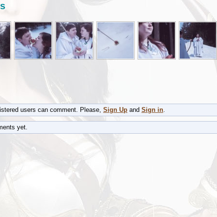
s
gistered users can comment. Please,
Sign Up
and
Sign in
.
ents yet.