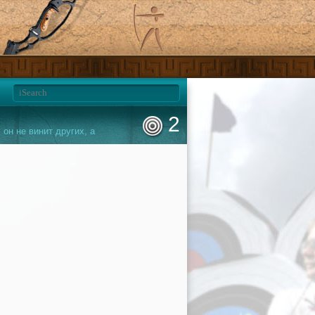
2
 он не винит других, а