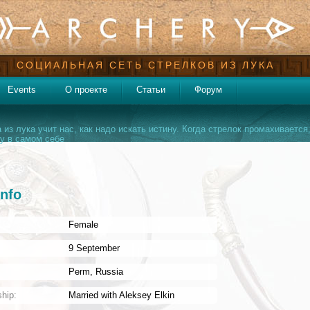
СОЦИАЛЬНАЯ СЕТЬ СТРЕЛКОВ ИЗ ЛУКА
Events
О проекте
Статьи
Форум
 из лука учит нас, как надо искать истину. Когда стрелок промахивается,
у в самом себе
info
Female
:
9 September
Perm
,
Russia
ship:
Married with
Aleksey Elkin