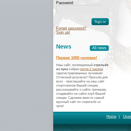
Password:
Forget password?
Sign up!
News
All news
Первая 1000 человек!
Наш сайт, посвященный
стрельбе
из лука
собрал
почти 2 тысяч
и
зарегистрированных лучников!
Отличный результат! Просьба для
всех - приглашайте на наш сайт
спортсменов Вашей секции,
рассказывайте о сайте тренерам,
создавайте на сайте клуб Вашей
секции. Сделаем вместе самый
крупный сайт по
стрельбе из
лука
!
Home
|
User