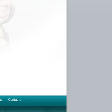
ум
|
Contacts