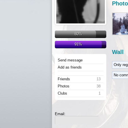
Photo
80%
91%
Wall
Send message
Only re
Add as friends
No comm
Friends
13
Photos
38
Clubs
1
Email: