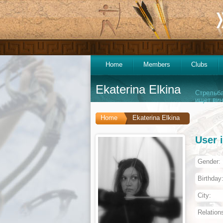
Home
Members
Clubs
Ekaterina Elkina
Стрельба
ищет вин
Home
Ekaterina Elkina
User 
Gender:
Birthday
City:
Relation