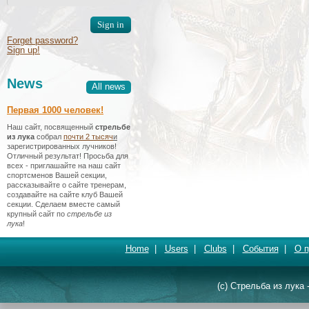
Forget password?
Sign up!
News
All news
Первая 1000 человек!
Наш сайт, посвященный
стрельбе
из лука
собрал
почти 2 тысяч
и
зарегистрированных лучников!
Отличный результат! Просьба для
всех - приглашайте на наш сайт
спортсменов Вашей секции,
рассказывайте о сайте тренерам,
создавайте на сайте клуб Вашей
секции. Сделаем вместе самый
крупный сайт по
стрельбе из
лука
!
Home
|
Users
|
Clubs
|
События
|
О п
(c) Стрельба из лука