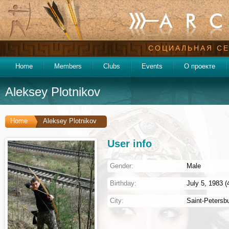
СОЦИАЛЬНАЯ СЕ
Home
Members
Clubs
Events
О проекте
Aleksey Plotnikov
Home
Aleksey Plotnikov
User info
Gender:
Male
Birthday:
July 5, 1983 (
City:
Saint-Petersb