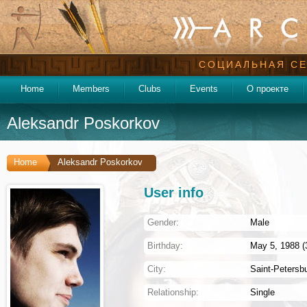
СОЦИАЛЬНАЯ СЕ
Home
Members
Clubs
Events
О проекте
Aleksandr Poskorkov
Home
Aleksandr Poskorkov
User info
Gender:
Male
Birthday:
May 5, 1988 (
City:
Saint-Petersb
Relationship:
Single