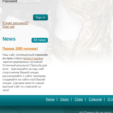
Password:
Forget password?
Sign up!
News
All news
Первая 1000 человек!
Наш сайт, посвященный
стрельбе
из лука
собрал
почти 2 тысяч
и
зарегистрированных лучников!
Отличный результат! Просьба для
всех - приглашайте на наш сайт
спортсменов Вашей секции,
рассказывайте о сайте тренерам,
создавайте на сайте клуб Вашей
секции. Сделаем вместе самый
крупный сайт по
стрельбе из
лука
!
Home
|
Users
|
Clubs
|
События
|
О п
(c) Стрельба из лука