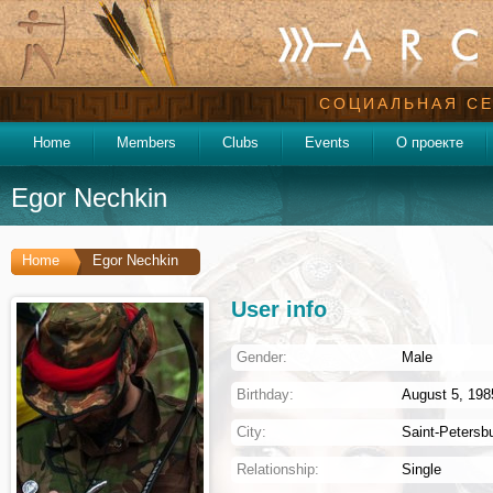
СОЦИАЛЬНАЯ СЕ
Home
Members
Clubs
Events
О проекте
Egor Nechkin
Home
Egor Nechkin
User info
Gender:
Male
Birthday:
August 5, 1985
City:
Saint-Petersb
Relationship:
Single