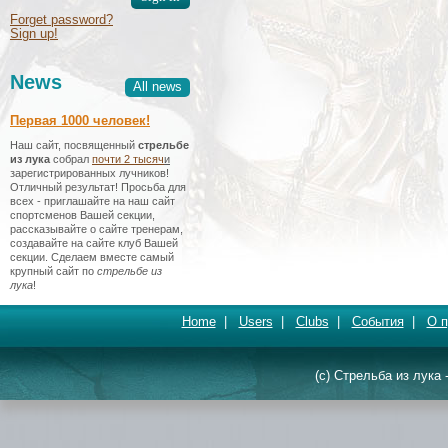
Forget password?
Sign up!
News
All news
Первая 1000 человек!
Наш сайт, посвященный
стрельбе
из лука
собрал
почти 2 тысяч
и
зарегистрированных лучников!
Отличный результат! Просьба для
всех - приглашайте на наш сайт
спортсменов Вашей секции,
рассказывайте о сайте тренерам,
создавайте на сайте клуб Вашей
секции. Сделаем вместе самый
крупный сайт по
стрельбе из
лука
!
Home
|
Users
|
Clubs
|
События
|
О п
(c) Стрельба из лука