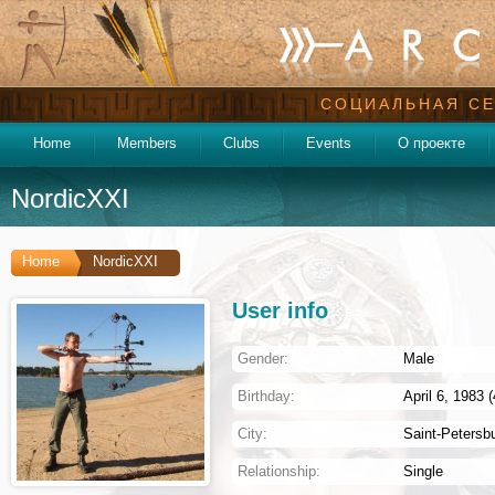
СОЦИАЛЬНАЯ СЕ
Home
Members
Clubs
Events
О проекте
NordicXXI
Home
NordicXXI
User info
Gender:
Male
Birthday:
April 6, 1983 
City:
Saint-Petersb
Relationship:
Single