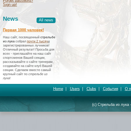
Forget password?
Sign up!
News
All news
Первая 1000 человек!
Наш сайт, посвященный
стрельбе
из лука
собрал
почти 2 тысяч
и
зарегистрированных лучников!
Отличный результат! Просьба для
всех - приглашайте на наш сайт
спортсменов Вашей секции,
рассказывайте о сайте тренерам,
создавайте на сайте клуб Вашей
секции. Сделаем вместе самый
крупный сайт по
стрельбе из
лука
!
Home
|
Users
|
Clubs
|
События
|
О п
(c) Стрельба из лука