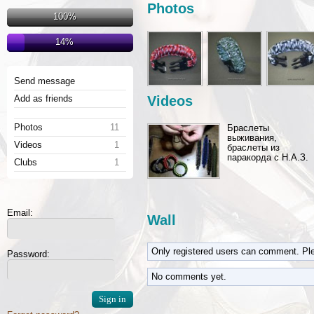
Photos
100%
14%
Send message
Add as friends
Videos
Photos
11
Браслеты
выживания,
Videos
1
браслеты из
паракорда с Н.А.З.
Clubs
1
Email:
Wall
Only registered users can comment. Pl
Password:
No comments yet.