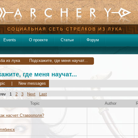
СОЦИАЛЬНАЯ СЕТЬ СТРЕЛКОВ ИЗ ЛУКА
Events
О проекте
Статьи
Форум
ба из лука
Подскажите, где меня научат...
ажите, где меня научат...
pic
|
New messages
 Prev 1
2
3
Next
Last
Topic
Author
R
как насчет Ставрополя?
лябинск