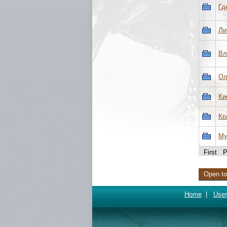
Гд
Ли
Вл
Ол
Ки
Кр
Му
First
Open to
Home
|
User