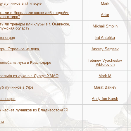
у лучников в г.Липецке
Mark
ть ли в Ярославле какое-либо подобие
Artur
чного тира?
ть ли тренеры или клубы в г. Обнинске,
Mikhail Smolin
лужская область.
леноград
Ed Antofika
ерь. Стрельба из лука.
Andrey Sergeev
Tetenev Vyacheslav
рельба из лука в Краснодаре
Viktorovich
рельба из лука в г. Сургут ХМАО
Mark M
уб лучников в Уфе
Marat Bakiev
асноярск
Andy fon Kursh
к насчет лучников из Владивостока??!
чи