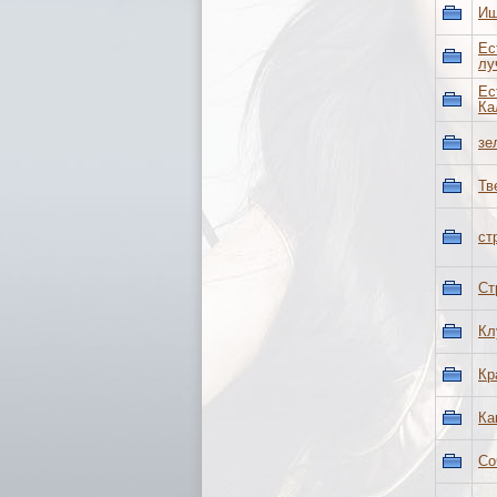
Ищ
Ес
лу
Ес
Ка
зе
Тв
ст
Ст
Кл
Кр
Ка
Со