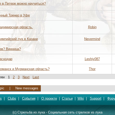
е в Питере можно научиться?
чный Тренер в Уфе
адимирская область.
Robin
импийский лук в Казани
Nevermind
ев? Винница?
аснодар
Leshiy087
рманск и Мурманская область?
Thor
 Prev 1
2
3
Next
Last
pic
|
New messages
s
|
Clubs
|
События
|
О проекте
|
Статьи
|
Wiki
|
Support
|
Фор
(c) Стрельба из лука - Социальная сеть стрелков из лука