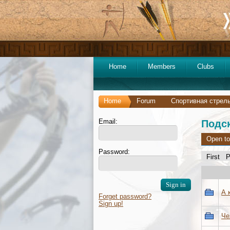
Home
Members
Clubs
Home
Forum
Спортивная стрель
Email:
Подск
Open to
Password:
First
А 
Forget password?
Sign up!
Че