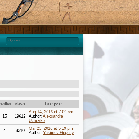
eplies
Views
Last post
Aug 14, 2016 at 7:09 pm
15
19612
Author:
Aleksandra
Uzhevko
Mar 23, 2016 at 5:19 pm
4
8310
Author:
Yakimov Grigoriy