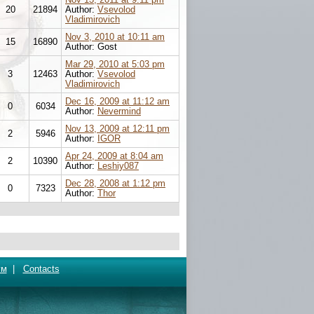
20
21894
Author:
Vsevolod
Vladimirovich
Nov 3, 2010 at 10:11 am
15
16890
Author: Gost
Mar 29, 2010 at 5:03 pm
3
12463
Author:
Vsevolod
Vladimirovich
Dec 16, 2009 at 11:12 am
0
6034
Author:
Nevermind
Nov 13, 2009 at 12:11 pm
2
5946
Author:
IGOR
Apr 24, 2009 at 8:04 am
2
10390
Author:
Leshiy087
Dec 28, 2008 at 1:12 pm
0
7323
Author:
Thor
ум
|
Contacts