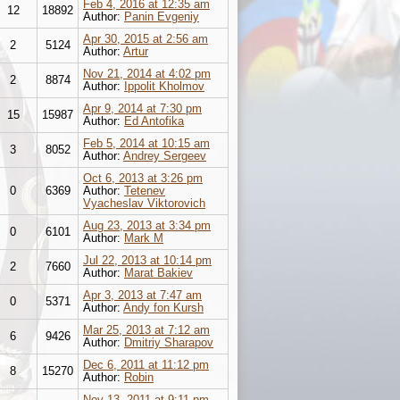
Feb 4, 2016 at 12:35 am
12
18892
Author:
Panin Evgeniy
Apr 30, 2015 at 2:56 am
2
5124
Author:
Artur
Nov 21, 2014 at 4:02 pm
2
8874
Author:
Ippolit Kholmov
Apr 9, 2014 at 7:30 pm
15
15987
Author:
Ed Antofika
Feb 5, 2014 at 10:15 am
3
8052
Author:
Andrey Sergeev
Oct 6, 2013 at 3:26 pm
0
6369
Author:
Tetenev
Vyacheslav Viktorovich
Aug 23, 2013 at 3:34 pm
0
6101
Author:
Mark M
Jul 22, 2013 at 10:14 pm
2
7660
Author:
Marat Bakiev
Apr 3, 2013 at 7:47 am
0
5371
Author:
Andy fon Kursh
Mar 25, 2013 at 7:12 am
6
9426
Author:
Dmitriy Sharapov
Dec 6, 2011 at 11:12 pm
8
15270
Author:
Robin
Nov 13, 2011 at 9:11 pm