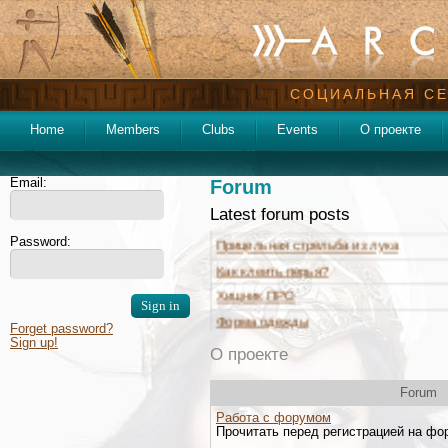
СОЦИАЛЬНАЯ СЕ
Topic
Home
Members
Clubs
Events
О проекте
Настройка полочки
Тряска левой руки
Email:
Forum
Помогите выбрать один из двух луко
Latest forum posts
Прицельная стрельба из лука
Password:
Как клеить перья?
Хищник ПРО
Форма одежды
Про нагрудник
Forget password?
Sign up!
В Москве
О проекте
Переустановка пип сайта.
Forum
Работа с форумом
Прочитать перед регистрацией на фо