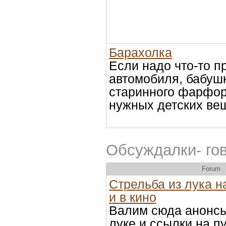
Барахолка
Если надо что-то п
автомобиля, бабуш
старинного фарфор
нужных детских вещ
Обсуждалки- го
Forum
Стрельба из лука н
и в кино
Валим сюда анонсы
луке и ссылки на п