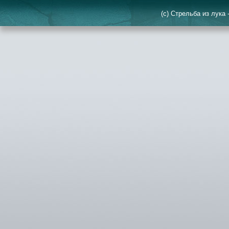
(c) Стрельба из лука