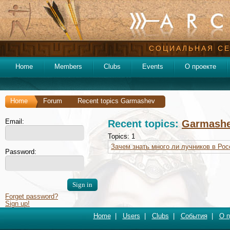
СОЦИАЛЬНАЯ СЕ
Home
Members
Clubs
Events
О проекте
Home
Forum
Recent topics Garmashev
Email:
Recent topics:
Garmash
Topics: 1
Зачем знать много ли лучников в Рос
Password:
Forget password?
Sign up!
Home
|
Users
|
Clubs
|
События
|
О п