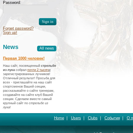
Password:
Forget password?
Sign up!
News
All news
Первая 1000 человек!
Наш сайт, посвященный
стрельбе
из лука
собрал
почти 2 тысяч
и
зарегистрированных лучников!
Отличный результат! Просьба для
всех - приглашайте на наш сайт
спортсменов Вашей секции,
рассказывайте о сайте тренерам,
создавайте на сайте клуб Вашей
секции. Сделаем вместе самый
крупный сайт по
стрельбе из
лука
!
Home
|
Users
|
Clubs
|
События
|
О п