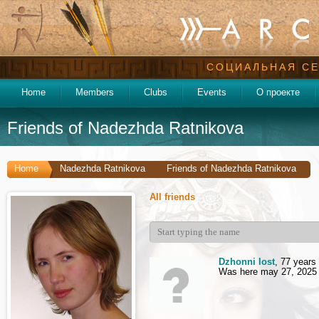
СОЦИАЛЬНАЯ СЕ
Home
Members
Clubs
Events
О проекте
Friends of Nadezhda Ratnikova
Home
Nadezhda Ratnikova
Friends of Nadezhda Ratnikova
All friends
Dzhonni lost
, 77 years
Was here may 27, 2025 