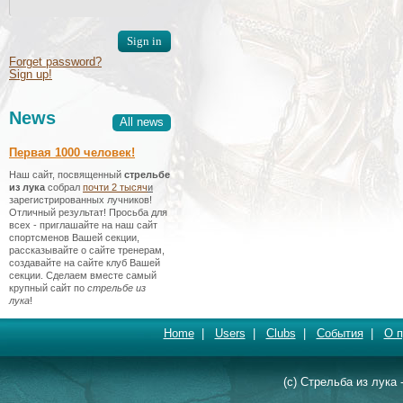
Forget password?
Sign up!
News
All news
Первая 1000 человек!
Наш сайт, посвященный
стрельбе
из лука
собрал
почти 2 тысяч
и
зарегистрированных лучников!
Отличный результат! Просьба для
всех - приглашайте на наш сайт
спортсменов Вашей секции,
рассказывайте о сайте тренерам,
создавайте на сайте клуб Вашей
секции. Сделаем вместе самый
крупный сайт по
стрельбе из
лука
!
Home
|
Users
|
Clubs
|
События
|
О п
(c) Стрельба из лука