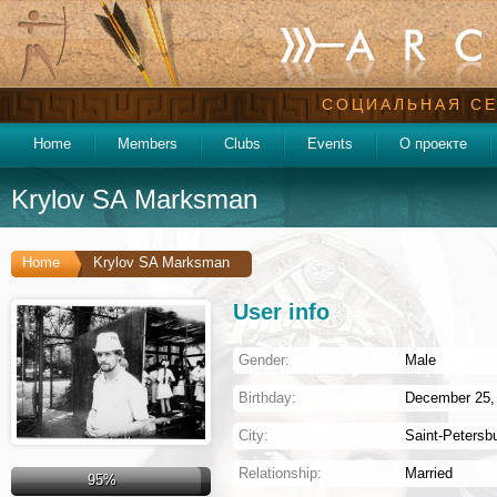
СОЦИАЛЬНАЯ СЕ
Home
Members
Clubs
Events
О проекте
Krylov SA Marksman
Home
Krylov SA Marksman
User info
Gender:
Male
Birthday:
December 25, 
City:
Saint-Petersb
Relationship:
Married
95%