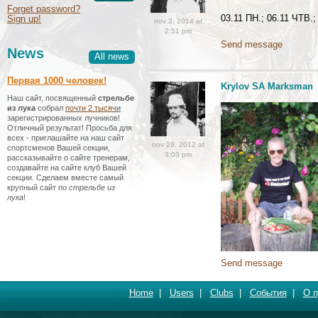
Forget password?
03.11 ПН.; 06.11 ЧТВ.;
Sign up!
nov 3, 2014 at
2:51 pm
Send message
News
All news
Первая 1000 человек!
Krylov SA Marksman
Наш сайт, посвященный
стрельбе
из лука
собрал
почти 2 тысяч
и
зарегистрированных лучников!
Отличный результат! Просьба для
всех - приглашайте на наш сайт
nov 29, 2012 at
спортсменов Вашей секции,
3:03 pm
рассказывайте о сайте тренерам,
создавайте на сайте клуб Вашей
секции. Сделаем вместе самый
крупный сайт по
стрельбе из
лука
!
Send message
Home
|
Users
|
Clubs
|
События
|
О п