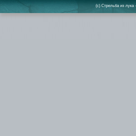
(c) Стрельба из лука