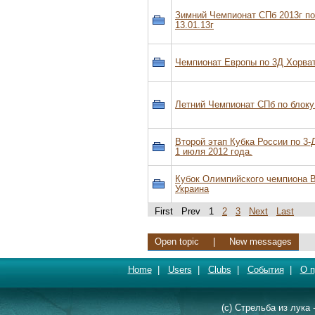
Зимний Чемпионат СПб 2013г по 
13.01.13г
Чемпионат Европы по 3Д Хорва
Летний Чемпионат СПб по блоку 
Второй этап Кубка России по 3-Д
1 июля 2012 года.
Кубок Олимпийского чемпиона Ви
Украина
First Prev 1
2
3
Next
Last
Open topic
|
New messages
Home
|
Users
|
Clubs
|
События
|
О п
(c) Стрельба из лука