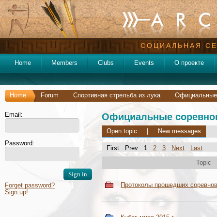
СОЦИАЛЬНАЯ СЕ
Home
Members
Clubs
Events
О проекте
Home
Forum
Спортивная стрельба из лука
Официальные
Email:
Официальные соревно
Open topic
|
New messages
Password:
First Prev 1
2
3
Next
Last
Topic
Протоколы прошедших соревно
Forget password?
Sign up!