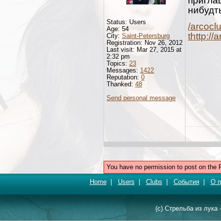
приглаш
нибудт
Status: Users
/arcocl
Age: 54
thttp:/
City:
Saint-Petersburg
Registration: Nov 26, 2012
Last visit: Mar 27, 2015 at
2:32 pm
Topics:
23
Messages:
1422
Reputation:
0
Thanked:
48
Send personal message
You have no permission to post on the 
Home
|
Users
|
Clubs
|
События
|
О п
(c) Стрельба из лука