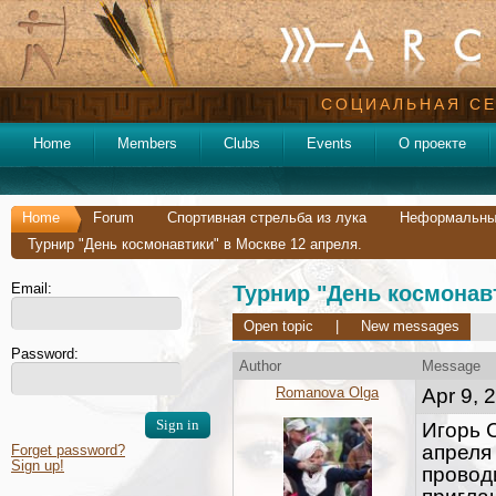
СОЦИАЛЬНАЯ СЕ
Home
Members
Clubs
Events
О проекте
Home
Forum
Спортивная стрельба из лука
Неформальные
Турнир "День космонавтики" в Москве 12 апреля.
Email:
Турнир "День космонавт
Open topic
|
New messages
Password:
Author
Message
Romanova Olga
Apr 9, 
Игорь С
апреля
Forget password?
Sign up!
провод