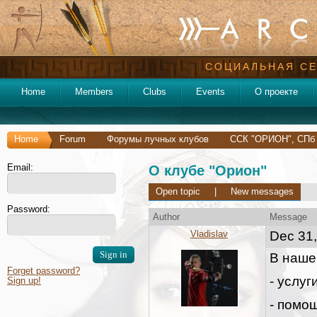
СОЦИАЛЬНАЯ СЕ
Home
Members
Clubs
Events
О проекте
Home
Forum
Форумы лучных клубов
ССК "ОРИОН", СПб
Email:
О клубе "Орион"
Open topic
|
New messages
Password:
Author
Message
Vladislav
Dec 31,
В наше
Forget password?
- услуг
Sign up!
- помо