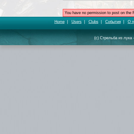
You have no permission to post on the 
Home
|
Users
|
Clubs
|
События
|
О п
(c) Стрельба из лука