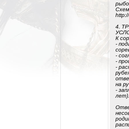
рыбо
Схем
http:
4. 
УСЛ
К со
- по
соре
- со
- пр
- ра
рубе
отве
на р
- за
лет)
Отве
несо
роди
расп