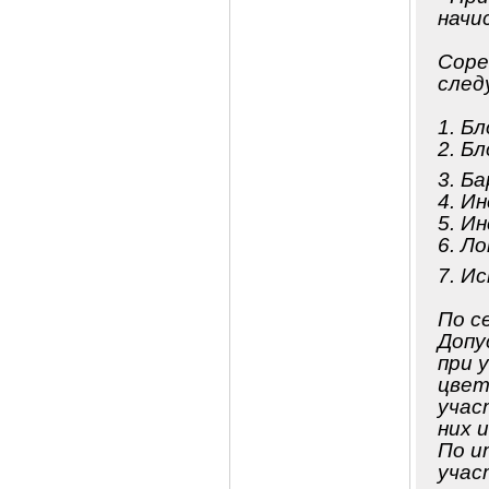
начи
Соре
след
1. Б
2. Б
3. Б
4. И
5. И
6. Л
7. И
По с
Допу
при 
цвет
учас
них 
По и
учас