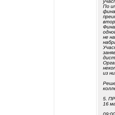
учас
По и
фина
преи
втор
Фина
одно
не н
набр
Учас
заня
дист
Орга
неко
из ни
Реше
колл
5. 
16 м
09:0