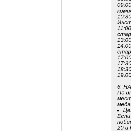
09:0
коми
10:3
Инст
11:0
стар
13:0
14:0
стар
17:0
17:3
18:3
19.0
6. 
По и
мест
меда
Це
Если
побе
20 и