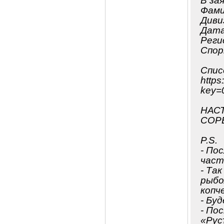
В за
Фами
Диви
Дата
Реги
Спор
Спис
https
key=
НАС
СОР
P.S.
- По
част
- Та
рыбо
копч
- Бу
- По
«Рус