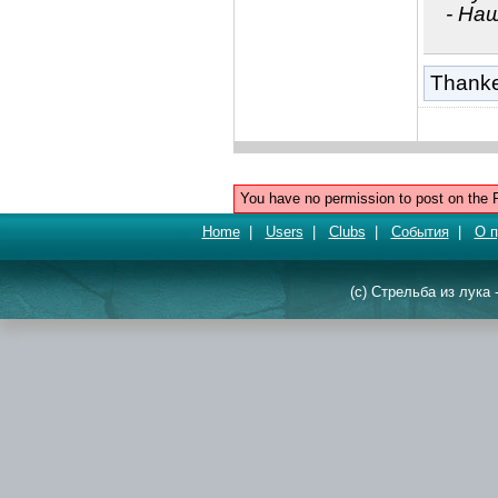
- Наш
Thank
You have no permission to post on the 
Home
|
Users
|
Clubs
|
События
|
О п
(c) Стрельба из лука