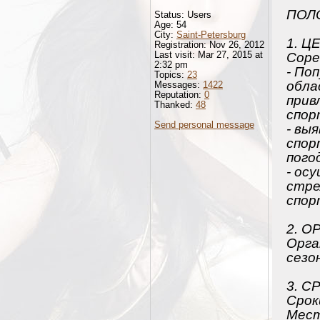
ПОЛ
Status: Users
Age: 54
City:
Saint-Petersburg
1. Ц
Registration: Nov 26, 2012
Last visit: Mar 27, 2015 at
Соре
2:32 pm
- По
Topics:
23
обла
Messages:
1422
Reputation:
0
прив
Thanked:
48
спор
Send personal message
- вы
спор
пого
- ос
стре
спор
2. 
Орга
сезо
3. 
Срок
Мест