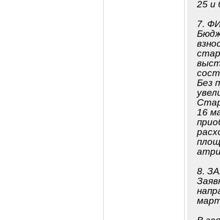
25 и
7. 
Бюдж
взно
стар
выст
сост
Без 
увел
Стар
16 м
прио
расх
площ
атри
8. З
Заяв
напр
марта