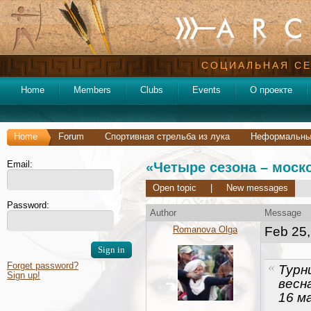
СОЦИАЛЬНАЯ СЕ
Home
Members
Clubs
Events
О проекте
Home
Forum
Спортивная стрельба из лука
Неформальные
Email:
«Четыре сезона – моск
Open topic
|
New messages
Password:
Author
Message
Romanova Olga
Feb 25,
Forget password?
Турн
Sign up!
весн
16 м