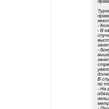
прав
Турн
прав
неко
- Ко
- В 
случ
выст
зачет
- Бо
мише
заче
стре
увел
долж
В сл
по т
- На
обяз
нель
метр
- Пр