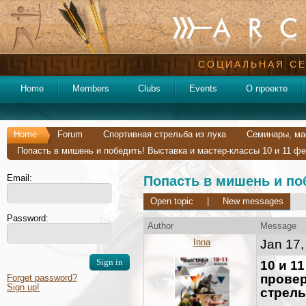
СОЦИАЛЬНАЯ СЕ
Home
Members
Clubs
Events
О проекте
Home
Forum
Спортивная стрельба из лука
Семинары, ма
Попасть в мишень и победить! Выставка и мастер-классы 10 и 11 ф
Email:
Попасть в мишень и по
Open topic
|
New messages
Password:
Author
Message
Inna
Jan 17,
10 и 1
провер
Forget password?
Sign up!
стрель