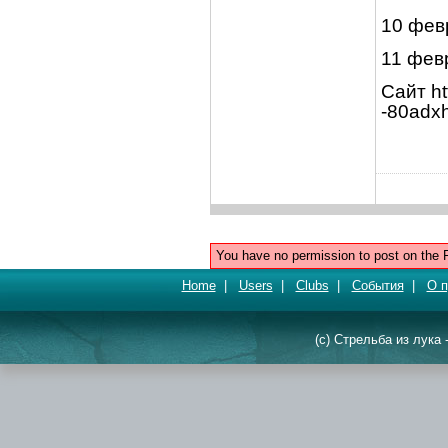
10 февр
11 февр
Сайт ht
-80adx
You have no permission to post on the 
Home
|
Users
|
Clubs
|
События
|
О п
(c) Стрельба из лука