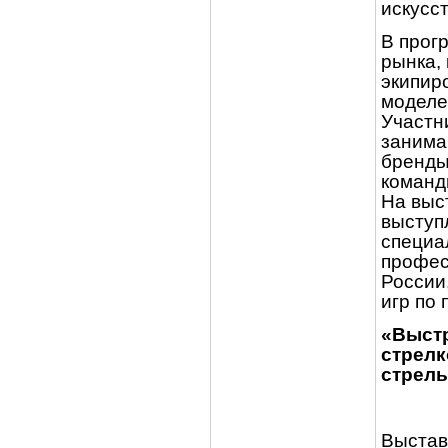
искусс
В прог
рынка,
экипир
моделе
Участн
занима
бренды
команд
На выс
выступ
специа
профес
России
игр по 
«Выстр
стрелк
стрель
Выстав