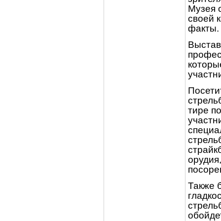
Музея 
своей 
факты.
Выстав
профес
которы
участн
Посети
стрель
тире п
участн
специа
стрель
страйк
орудия,
посоре
Также 
гладко
стрельб
обойдет