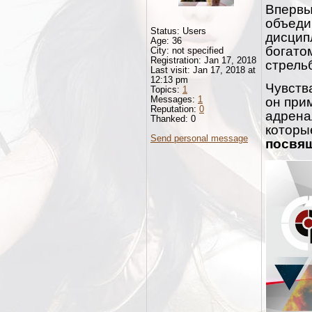
Впервы
объеди
Status: Users
дисцип
Age: 36
богато
City: not specified
Registration: Jan 17, 2018
стрель
Last visit: Jan 17, 2018 at
12:13 pm
Чувств
Topics:
1
Messages:
1
он прим
Reputation:
0
адрена
Thanked: 0
которы
Send personal message
посвящ