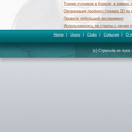
Турнир лучников в Кореле, в рамках 
Организация пробного турнира 2D п
Провели небольшой эксперимент
Использовались ли стрелы с двумя 
Home
|
Users
|
Clubs
|
События
|
О п
(c) Стрельба из лука