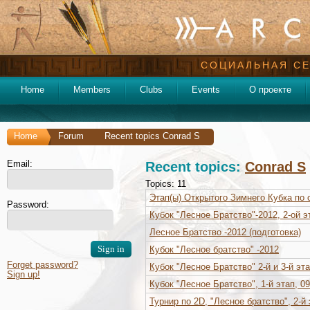
СОЦИАЛЬНАЯ СЕ
Home
Members
Clubs
Events
О проекте
Home
Forum
Recent topics Conrad S
Email:
Recent topics:
Conrad S
Topics: 11
Этап(ы) Открытого Зимнего Кубка по с
Password:
Кубок "Лесное Братство"-2012, 2-ой э
Лесное Братство -2012 (подготовка)
Кубок "Лесное братство" -2012
Forget password?
Кубок "Лесное Братство" 2-й и 3-й эт
Sign up!
Кубок "Лесное Братство", 1-й этап, 0
Турнир по 2D, "Лесное братство", 2-й