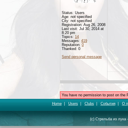
Status: Users
Age: not specified
City: not specified
Registration: Aug 26, 2008
Last visit: Jul 30, 2014 at
8:20 pm
Topics:
14
Messages:
419
Reputation:
0
Thanked: 0
Send personal message
You have no permission to post on the 
Home
|
Users
|
Clubs
|
События
|
О п
(c) Стрельба из лука