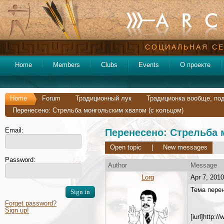
СОЦИАЛЬНАЯ СЕ
Home
Members
Clubs
Events
О проекте
Home
Forum
Традиционный лук
Традиционка вообще, под
Перенесено: Стрельба монгольским хватом (с кольцом)
Email:
Перенесено: Стрельба 
Open topic
|
New messages
Password:
Author
Message
Lorg
Apr 7, 2010
Тема пере
Forget password?
Sign up!
[iurl]http: