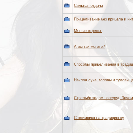
Сильная отдача
Прицеливание без прицела и ин
Мягкие стрелы.
А вы так могете?
Способы прицеливания в традиц
Наклон лука, головы и туловища
Стрельба задом наперед. Зачем
С олимпика на традиционку