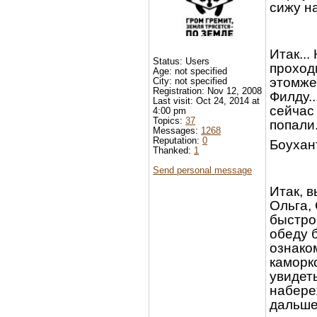
сижу на
Итак..
Status: Users
проходи
Age: not specified
этомже
City: not specified
Registration: Nov 12, 2008
Филду..
Last visit: Oct 24, 2014 at
сейчас
4:00 pm
Topics:
37
попали.
Messages:
1268
Reputation:
0
Боухан
Thanked:
1
Send personal message
Итак, 
Ольга, 
быстро,
обеду 
ознако
каморк
увидеть
набере
дальше.