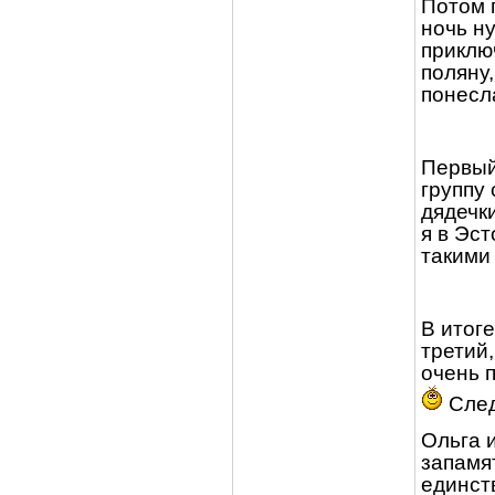
Потом 
ночь н
приклю
поляну,
понесла
Первый
группу
дядечки
я в Эст
такими 
В итог
третий,
очень п
След
Ольга 
запамя
единст