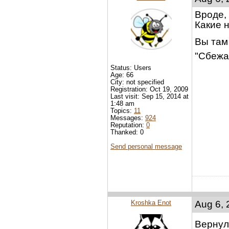
Вроде,
Какие 
Вы там 
"Сбежа
Status: Users
Age: 66
City: not specified
Registration: Oct 19, 2009
Last visit: Sep 15, 2014 at
1:48 am
Topics:
11
Messages:
924
Reputation:
0
Thanked: 0
Send personal message
Kroshka Enot
Aug 6, 
Верну