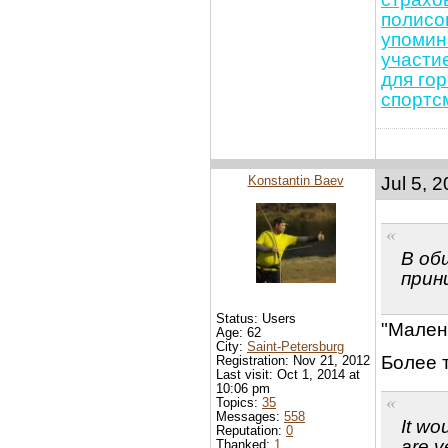
полисо
упомин
участи
для го
спортс
Konstantin Baev
Jul 5, 
В об
прини
Status: Users
"Мален
Age: 62
City:
Saint-Petersburg
Более 
Registration: Nov 21, 2012
Last visit: Oct 1, 2014 at
10:06 pm
Topics:
35
Messages:
558
It wo
Reputation:
0
are v
Thanked:
1