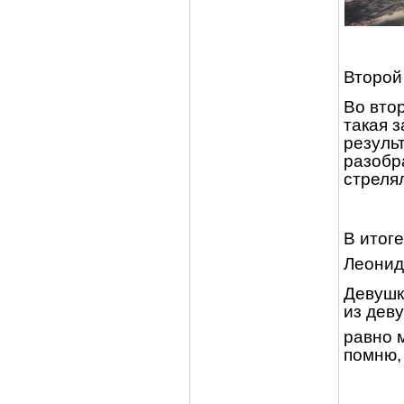
Второй
Во вто
такая з
резуль
разобра
стрелял
В итог
Леонид
Девушк
из дев
равно 
помню, 