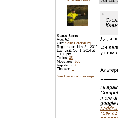
Jul 18,
Скол
Клем
Status: Users
Да, я п
Age: 62
City:
Saint-Petersburg
Он дал
Registration: Nov 21, 2012
Last visit: Oct 1, 2014 at
утром о
10:06 pm
Topics:
35
Messages:
558
Reputation:
0
Thanked:
1
Альтер
Send personal message
======
Hi again
Competi
more dr
google 
saddr=L
C3%A4a