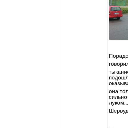
Порадо
говори
тыкани
подошл
оказыв
она тол
сильно
луком..
Шерву