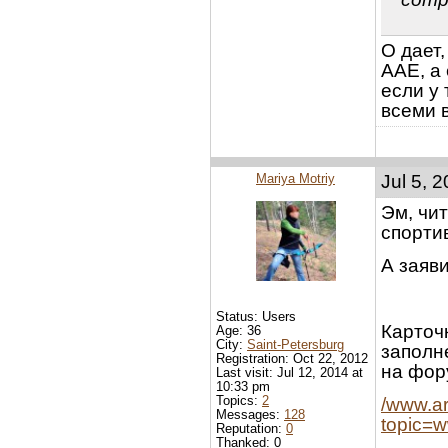
О дает,
ААЕ, а 
если у 
всеми 
Mariya Motriy
Jul 5, 
Эм, чи
спорти
А заяв
Status: Users
Карточ
Age: 36
City:
Saint-Petersburg
заполн
Registration: Oct 22, 2012
на фор
Last visit: Jul 12, 2014 at
10:33 pm
Topics:
2
/www.ar
Messages:
128
topic=w
Reputation:
0
Thanked: 0