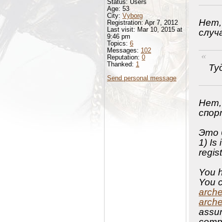
Status: Users
Age: 53
City:
Vyborg
Нет,
Registration: Apr 7, 2012
Last visit: Mar 10, 2015 at
случ
9:46 pm
Topics:
6
Messages:
102
Reputation:
0
Thanked:
1
Ту
Send personal message
Нет,
спор
Это 
1) Is
regis
You h
You c
arche
arche
assur
compe