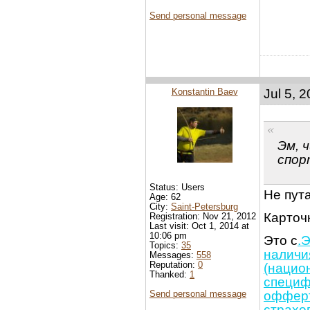
Send personal message
Konstantin Baev
Jul 5, 
Эм, 
спор
Status: Users
Не пут
Age: 62
City:
Saint-Petersburg
Карточ
Registration: Nov 21, 2012
Last visit: Oct 1, 2014 at
10:06 pm
Это с
.
Topics:
35
наличи
Messages:
558
Reputation:
0
(национ
Thanked:
1
специф
Send personal message
офферт
страхо