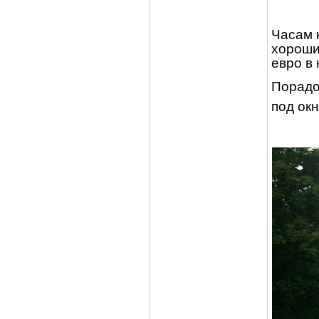
Часам 
хороши
евро в 
Порадо
под ок