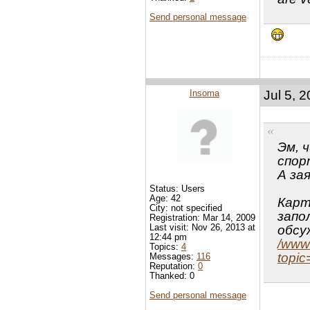
Send personal message
Insoma
Jul 5, 
Эм, 
спор
А за
Status: Users
Age: 42
Карт
City: not specified
запо
Registration: Mar 14, 2009
Last visit: Nov 26, 2013 at
обсу
12:44 pm
/www.
Topics:
4
topic
Messages:
116
Reputation:
0
Thanked: 0
Send personal message