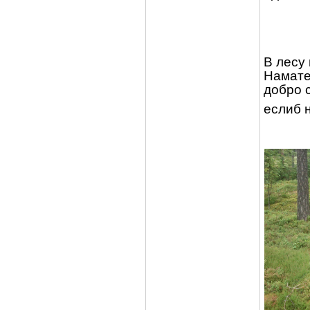
В лесу
Намате
добро с
еслиб н