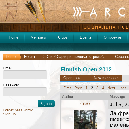
СОЦИАЛЬНАЯ СЕ
Home
Members
Clubs
Events
О проекте
Home
Forum
3D- и 2D-арчери, полевая стрельба.
Соревно
Email:
Finnish Open 2012
Open topic
|
New messages
Password:
First
Prev
1
2
3
4
Next
Last
Author
Message
salexx
Jul 5, 
Forget password?
Да фра
Sign up!
имеется
маленьк