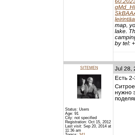
60.202
gMd_H
SkBAAA
leirint
map, you
lake. T
camping
by tel:
SITEMEN
Jul 28,
Есть 2
Ситрое
нужно э
поделящ
Status: Users
Age: 91
City: not specified
Registration: Oct 15, 2012
Last visit: Sep 20, 2014 at
11:36 am
Topics:
341