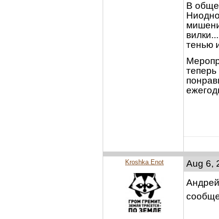
В обще
Ниодно
мишени
вилки..
тенью и
Меропр
теперь
понрав
ежегодн
Kroshka Enot
Aug 6, 
Андрей
сообщ