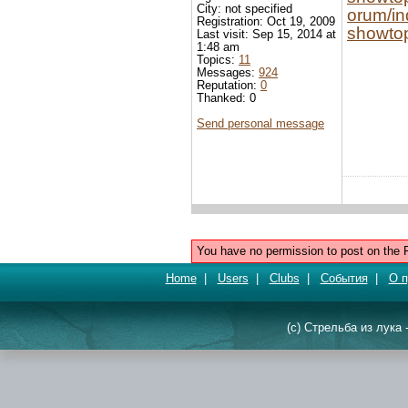
City: not specified
orum/i
Registration: Oct 19, 2009
showto
Last visit: Sep 15, 2014 at
1:48 am
Topics:
11
Messages:
924
Reputation:
0
Thanked: 0
Send personal message
You have no permission to post on the 
Home
|
Users
|
Clubs
|
События
|
О п
(c) Стрельба из лука