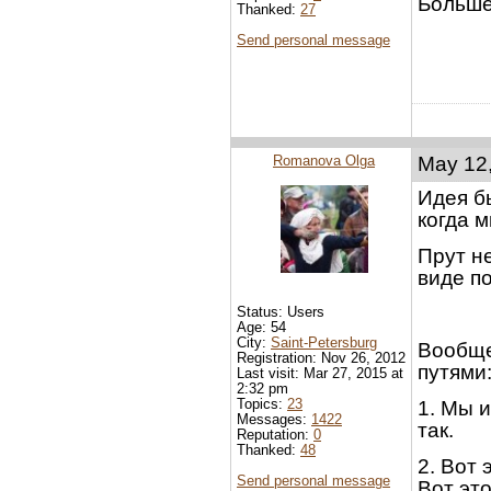
Больше 
Thanked:
27
Send personal message
Romanova Olga
May 12,
Идея б
когда 
Прут не
виде п
Status: Users
Age: 54
City:
Saint-Petersburg
Вообще
Registration: Nov 26, 2012
путями
Last visit: Mar 27, 2015 at
2:32 pm
Topics:
23
1. Мы и
Messages:
1422
так.
Reputation:
0
Thanked:
48
2. Вот 
Send personal message
Вот это