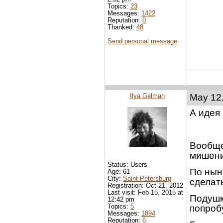
Topics:
23
Messages:
1422
Reputation:
0
Thanked:
48
Send personal message
Ilya Gelman
May 12,
А идея
Вообще
мишени 
Status: Users
По нын
Age: 61
City:
Saint-Petersburg
сделат
Registration: Oct 21, 2012
Last visit: Feb 15, 2015 at
Подушка
12:42 pm
Topics:
5
попроб
Messages:
1894
Reputation:
6