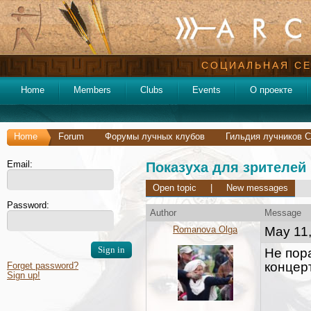
СОЦИАЛЬНАЯ СЕ
Home
Members
Clubs
Events
О проекте
Home
Forum
Форумы лучных клубов
Гильдия лучников С
Email:
Показуха для зрителей
Open topic
|
New messages
Password:
Author
Message
Romanova Olga
May 11,
Не пор
концер
Forget password?
Sign up!