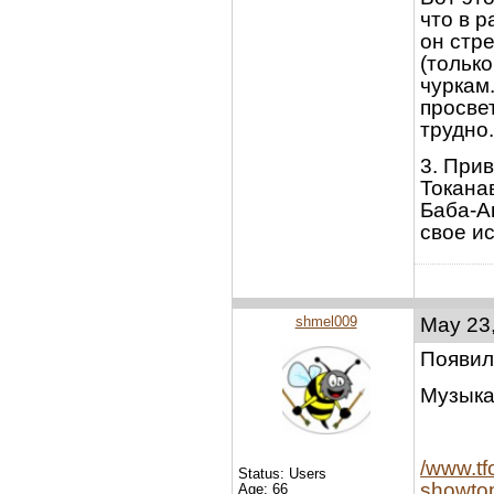
что в р
он стре
(только
чуркам
просве
трудно.
3. При
Токана
Баба-А
свое ис
shmel009
May 23,
Появил
Музыка 
/www.tf
Status: Users
showtop
Age: 66