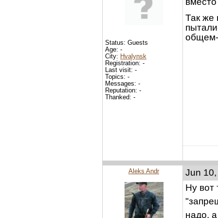
вместо 
Так же 
пытали
общем-
Status: Guests
Age: -
City:
Hvalynsk
Registration: -
Last visit: -
Topics: -
Messages: -
Reputation: -
Thanked: -
Aleks Andr
Jun 10,
Ну вот 
"запре
надо, а