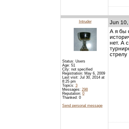
Intruder
Jun 10,
А я бы
истори
нет. А
турнир
стрелу 
Status: Users
Age: 51
City: not specified
Registration: May 6, 2009
Last visit: Jul 30, 2014 at
8:25 pm
Topics:
3
Messages:
298
Reputation:
0
Thanked: 0
Send personal message