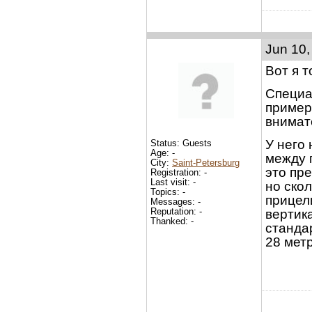
Jun 10,
Вот я т
Специа
примерн
внимат
У него 
Status: Guests
Age: -
между 
City:
Saint-Petersburg
это пре
Registration: -
Last visit: -
но скол
Topics: -
прицел
Messages: -
Reputation: -
вертик
Thanked: -
станда
28 мет