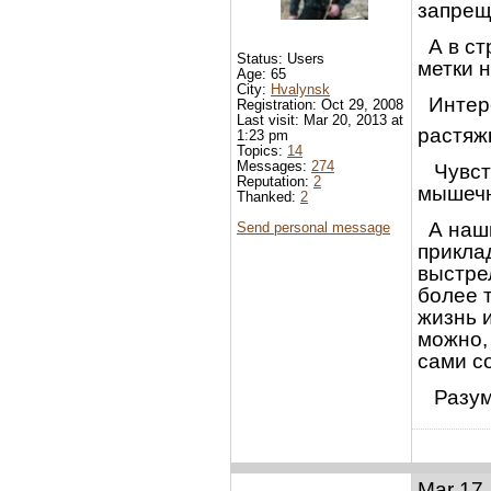
запрещ
А в стр
Status: Users
метки н
Age: 65
City:
Hvalynsk
Интере
Registration: Oct 29, 2008
Last visit: Mar 20, 2013 at
растяж
1:23 pm
Topics:
14
Messages:
274
Чувств
Reputation:
2
мышечн
Thanked:
2
А наши
Send personal message
приклад
выстре
более 
жизнь и
можно, 
сами с
Разумн
Mar 17,