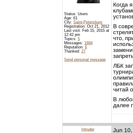
Когда 
клубам
Status: Users
устано
Age: 61
City:
Saint-Petersburg
В совр
Registration: Oct 21, 2012
Last visit: Feb 15, 2015 at
стрелят
12:42 pm
что, пр
Topics:
5
Messages:
1894
исполь
Reputation:
6
замени
Thanked:
27
запрет
Send personal message
ЛБК за
турнир
олимпий
правил
читай 
В любом
далее п
Intruder
Jun 10,