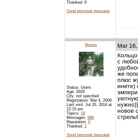
Thanked: 0
Send personal message
Mantis
Mar 16,
Кольцо
с любо
удобно
же поп
плюс ж
инете)
Status: Users
эмпери
Age: 2025
City: not specified
уютную 
Registration: Mar 4, 2009
нужно)
Last visit: Jul 20, 2014 at
12:15 pm
новое 
Topics:
18
стрельб
Messages:
986
Reputation:
0
Thanked:
2
Send personal message