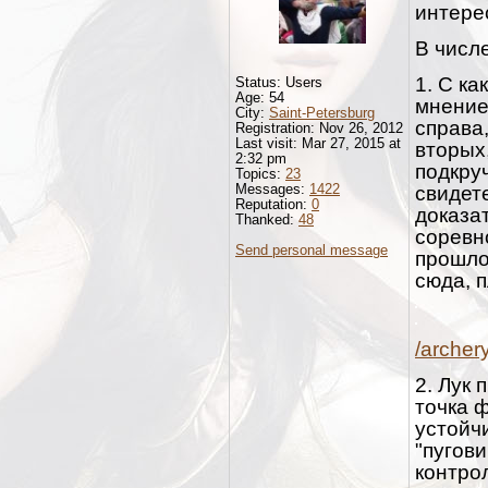
интере
В числ
1. С к
Status: Users
Age: 54
мнение
City:
Saint-Petersburg
справа,
Registration: Nov 26, 2012
Last visit: Mar 27, 2015 at
вторых
2:32 pm
подкру
Topics:
23
Messages:
1422
свидете
Reputation:
0
доказа
Thanked:
48
соревн
Send personal message
прошлом
сюда, п
/archer
2. Лук 
точка 
устойч
"пугови
контро