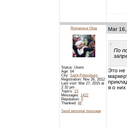
Romanova Olga
Mar 16,
По п
запр
Status: Users
Это не
Age: 54
City:
Saint-Petersburg
маркеру
Registration: Nov 26, 2012
прикла
Last visit: Mar 27, 2015 at
я о ни
2:32 pm
Topics:
23
Messages:
1422
Reputation:
0
Thanked:
48
Send personal message