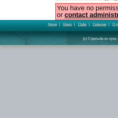
You have no permiss
or
contact administ
Home
|
Users
|
Clubs
|
События
|
О п
(c) Стрельба из лука