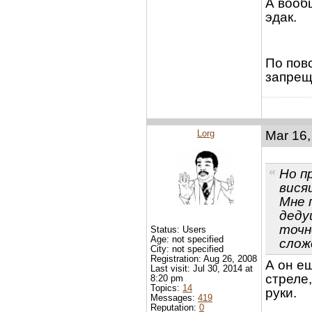
А вообщ
эдак.
По пов
запрещ
Lorg
Mar 16,
Но п
вися
Мне 
деду
точн
Status: Users
Age: not specified
слож
City: not specified
Registration: Aug 26, 2008
А он е
Last visit: Jul 30, 2014 at
стреле
8:20 pm
Topics:
14
руки.
Messages:
419
Reputation:
0