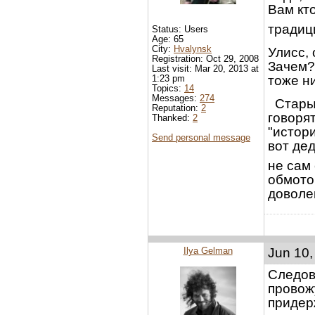
Вам кт
традиц
Status: Users
Age: 65
City:
Hvalynsk
Улисс,
Registration: Oct 29, 2008
Зачем? 
Last visit: Mar 20, 2013 at
1:23 pm
тоже ни
Topics:
14
Messages:
274
Старые
Reputation:
2
говоря
Thanked:
2
"истор
Send personal message
вот де
не сам 
обмоточ
доволен
Ilya Gelman
Jun 10,
Следов
провож
придер