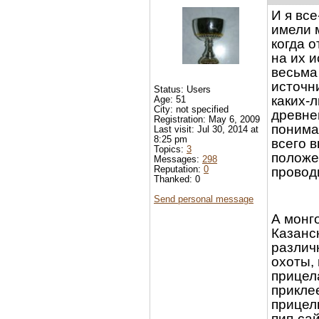
И я вс
имели 
когда о
на их и
весьма
источн
Status: Users
каких-
Age: 51
City: not specified
древне
Registration: May 6, 2009
понима
Last visit: Jul 30, 2014 at
8:25 pm
всего 
Topics:
3
положе
Messages:
298
Reputation:
0
провод
Thanked: 0
Send personal message
А монг
Казанс
различ
охоты, 
прицел
прикле
прицел
пип-са