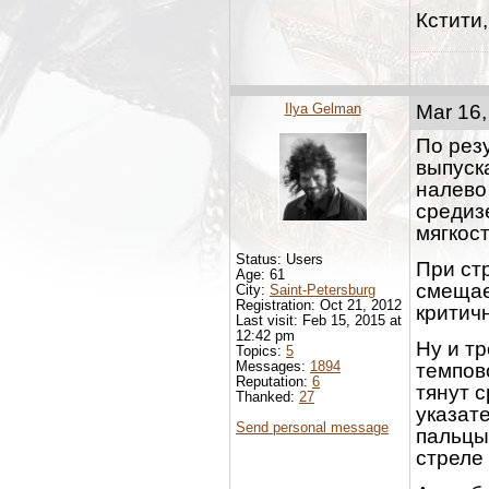
Кстити,
Ilya Gelman
Mar 16,
По рез
выпуск
налево 
средиз
мягкост
Status: Users
При ст
Age: 61
смещае
City:
Saint-Petersburg
Registration: Oct 21, 2012
критичн
Last visit: Feb 15, 2015 at
12:42 pm
Ну и тр
Topics:
5
Messages:
1894
темпово
Reputation:
6
тянут 
Thanked:
27
указат
Send personal message
пальцы
стреле 