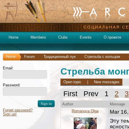
СОЦИАЛЬНАЯ СЕ
Home
Members
Clubs
Events
О проекте
Home
Forum
Традиционный лук
Стрельба с кольцом
Email:
Стрельба монг
Open topic
|
New messages
Password:
First Prev 1
2
3
Author
Message
Forget password?
Romanova Olga
Mar 16,
Sign up!
Эту те
ясности