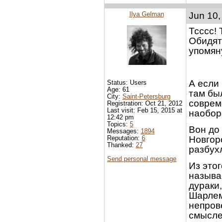
Ilya Gelman
Jun 10,
Тсссс! 
Обидят
упомян
А если 
Status: Users
Age: 61
там был
City:
Saint-Petersburg
соврем
Registration: Oct 21, 2012
Last visit: Feb 15, 2015 at
наобор
12:42 pm
Topics:
5
Вон до 
Messages:
1894
Reputation:
6
Новгор
Thanked:
27
разбухл
Send personal message
Из этог
называ
дураки,
Шарлем
непров
смысле 