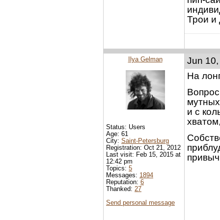
индиви
Трои и
Ilya Gelman
Jun 10,
На лон
Вопрос
мутных
и с ко
хватом
Status: Users
Age: 61
Собств
City:
Saint-Petersburg
приблу
Registration: Oct 21, 2012
Last visit: Feb 15, 2015 at
привыч
12:42 pm
Topics:
5
Messages:
1894
Reputation:
6
Thanked:
27
Send personal message