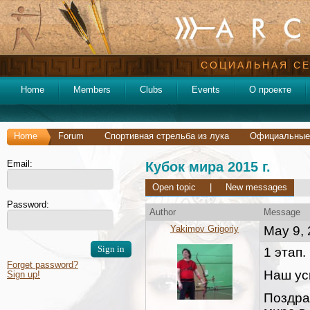
СОЦИАЛЬНАЯ СЕ
Home
Members
Clubs
Events
О проекте
Home
Forum
Спортивная стрельба из лука
Официальные
Email:
Кубок мира 2015 г.
Open topic
|
New messages
Password:
Author
Message
Yakimov Grigoriy
May 9, 
1 этап.
Forget password?
Наш ус
Sign up!
Поздра