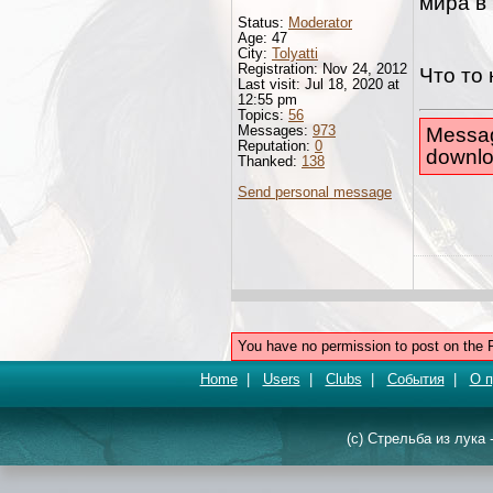
мира в
Status:
Moderator
Age: 47
City:
Tolyatti
Registration: Nov 24, 2012
Что то 
Last visit: Jul 18, 2020 at
12:55 pm
Topics:
56
Messages:
973
Messag
Reputation:
0
downlo
Thanked:
138
Send personal message
You have no permission to post on the 
Home
|
Users
|
Clubs
|
События
|
О п
(c) Стрельба из лука