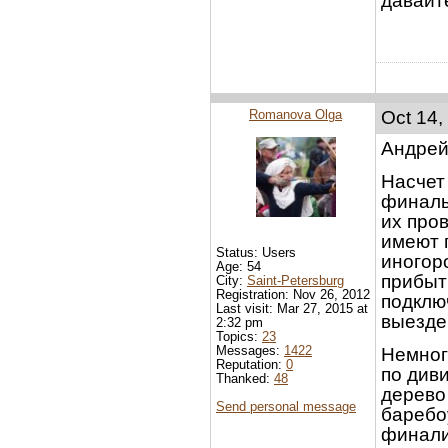
давайт
Romanova Olga
Oct 14,
Андрей,
Насчет
финалы 
их про
имеют 
Status: Users
иногор
Age: 54
прибыт
City:
Saint-Petersburg
Registration: Nov 26, 2012
подклю
Last visit: Mar 27, 2015 at
выезде
2:32 pm
Topics:
23
Messages:
1422
Немног
Reputation:
0
по див
Thanked:
48
дерево
Send personal message
баребо
финали