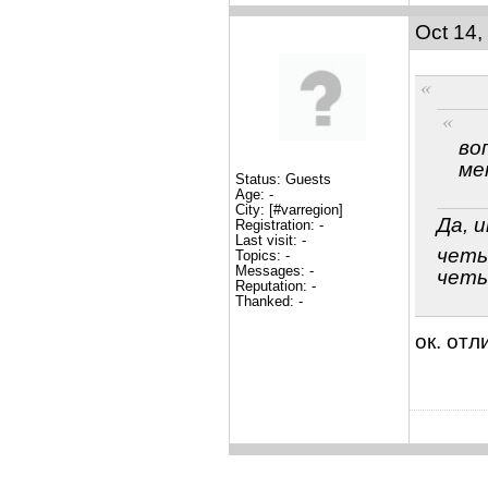
Oct 14,
во
ме
Status: Guests
Age: -
City: [#varregion]
Да, 
Registration: -
Last visit: -
чет
Topics: -
Messages: -
четы
Reputation: -
Thanked: -
ок. отл