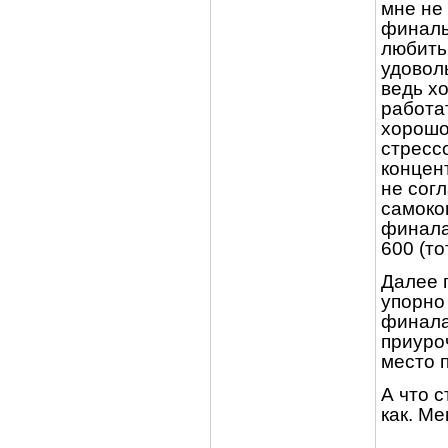
мне не 
финалы
любить 
удовол
ведь х
работат
хорошо
стресс
концен
не согл
самоко
финалах
600 (то
Далее 
упорно 
финала
приуро
место 
А что с
как. Ме