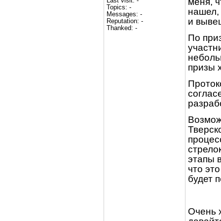
Last visit: -
меня, ч
Topics: -
нашел,
Messages: -
и выве
Reputation: -
Thanked: -
По при
участн
небольш
призы х
Проток
согласе
разраб
Возмож
Тверско
процес
стрело
этапы 
что эт
будет 
Очень 