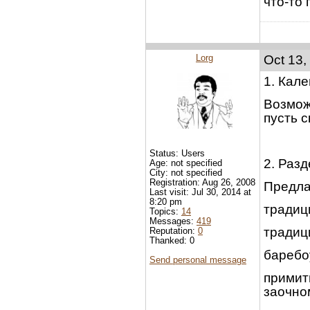
что-то 
Lorg
Oct 13,
1. Кал
Возмож
пусть с
Status: Users
2. Раз
Age: not specified
City: not specified
Registration: Aug 26, 2008
Предла
Last visit: Jul 30, 2014 at
8:20 pm
традиц
Topics:
14
Messages:
419
традиц
Reputation:
0
Thanked: 0
баребо
Send personal message
примит
заочно