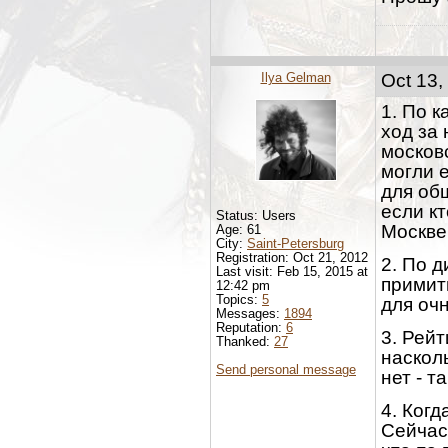
Ilya Gelman
Oct 13,
1. По 
ход за
москов
могли 
для об
если кт
Status: Users
Москве
Age: 61
City:
Saint-Petersburg
Registration: Oct 21, 2012
2. По д
Last visit: Feb 15, 2015 at
примит
12:42 pm
Topics:
5
для очн
Messages:
1894
Reputation:
6
3. Рейт
Thanked:
27
наскол
Send personal message
нет - т
4. Ког
Сейчас 