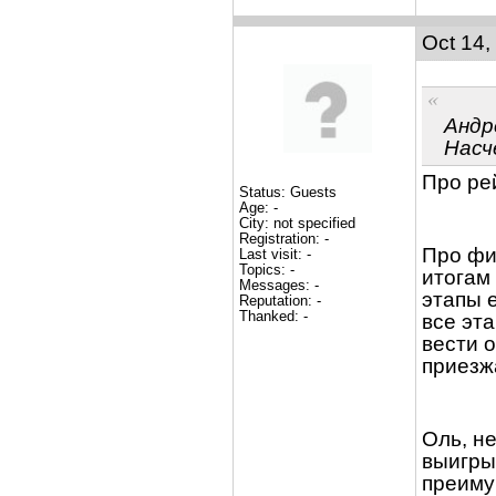
Oct 14,
Андр
Насч
Про ре
Status: Guests
Age: -
City: not specified
Registration: -
Про фи
Last visit: -
Topics: -
итогам
Messages: -
этапы е
Reputation: -
Thanked: -
все эт
вести 
приезжа
Оль, н
выигры
преиму