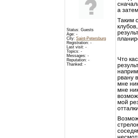
сначала
а зате
Таким 
клубов
Status: Guests
результ
Age: -
планир
City:
Saint-Petersburg
Registration: -
Last visit: -
Topics: -
Messages: -
Что ка
Reputation: -
Thanked: -
результ
наприме
рвану 
мне ник
мне ник
возможн
мой рез
отталк
Возмож
стрелок
соседям
несмотр