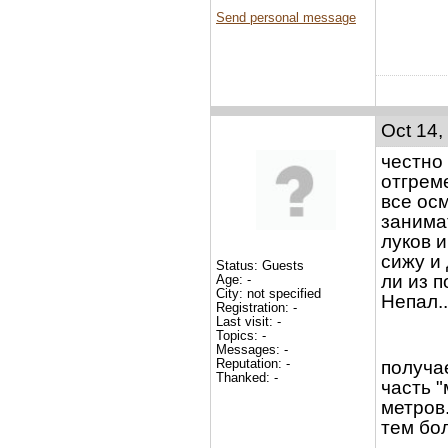
Send personal message
Oct 14,
честно
отгрем
все ос
занима
луков и
сижу и 
Status: Guests
ли из п
Age: -
City: not specified
Непал..
Registration: -
Last visit: -
Topics: -
Messages: -
Reputation: -
получа
Thanked: -
часть "
метров.
тем бол