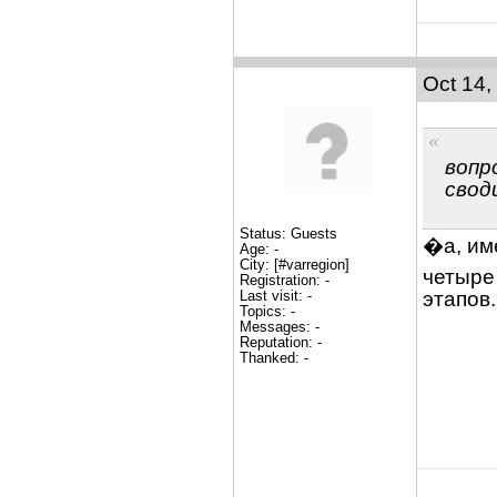
Oct 14,
вопр
свод
Status: Guests
�а, име
Age: -
City: [#varregion]
четыре
Registration: -
Last visit: -
этапов.
Topics: -
Messages: -
Reputation: -
Thanked: -