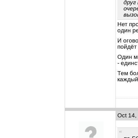
друг
очер
вызо
Нет про
один ре
И огов
пойдёт
Один мо
- единс
Тем бо
каждый
Oct 14,