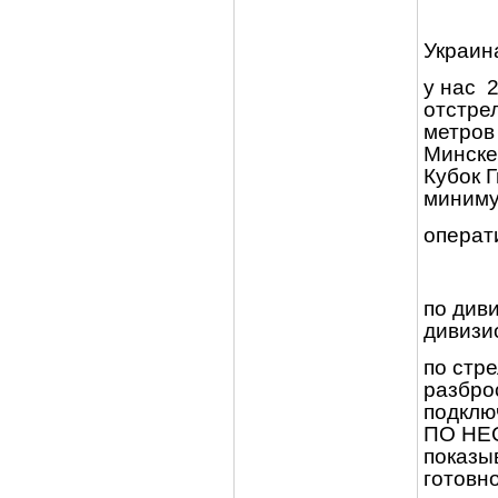
Украин
у нас 2
отстрел
метров
Минске
Кубок 
миниму
операт
по див
дивизио
по стре
разбро
подклю
ПО НЕС
показы
готовн