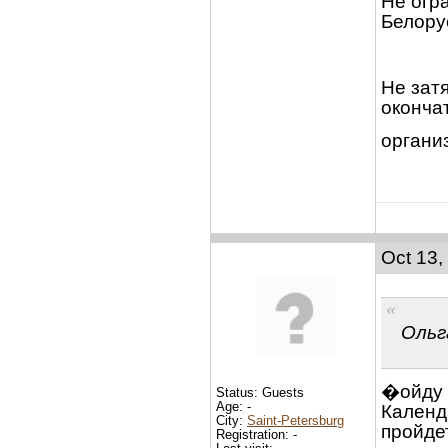
Не огр
Белору
Не зат
оконча
организ
Oct 13,
Ольг
�ойду 
Status: Guests
Age: -
Календ
City:
Saint-Petersburg
пройде
Registration: -