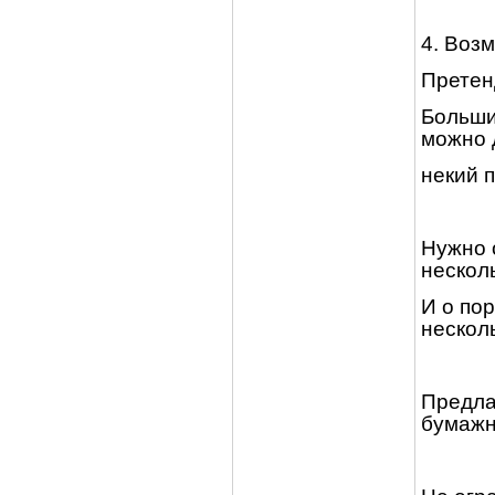
4. Воз
Претенд
Больши
можно 
некий 
Нужно 
несколь
И о пор
несколь
Предла
бумажн