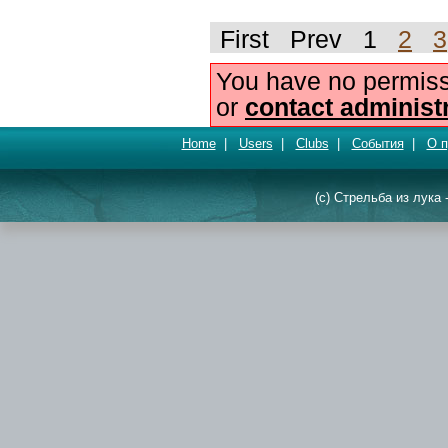
First Prev 1
2
3
You have no permiss
or
contact administ
Home
|
Users
|
Clubs
|
События
|
О п
(c) Стрельба из лука