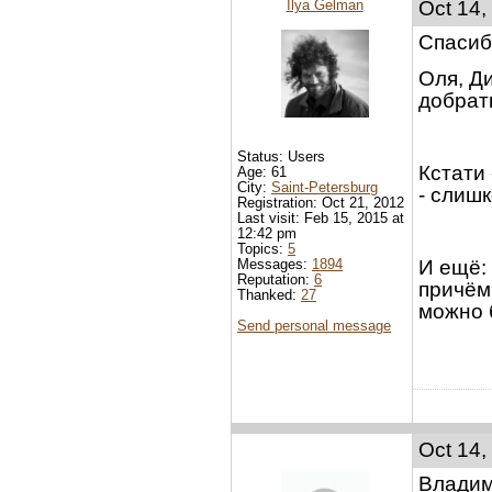
Ilya Gelman
Oct 14,
Спасиб
Оля, Ди
добрать
Status: Users
Кстати
Age: 61
City:
Saint-Petersburg
- слиш
Registration: Oct 21, 2012
Last visit: Feb 15, 2015 at
12:42 pm
Topics:
5
Messages:
1894
И ещё: 
Reputation:
6
причём 
Thanked:
27
можно 
Send personal message
Oct 14,
Владим