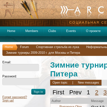
СОЦИАЛЬНАЯ СЕ
Home
Members
Clubs
Events
О проекте
Home
Forum
Спортивная стрельба из лука
Неформальные
Зимние турниры 2009-2010 г. для Москвы и Питера
Email:
Зимние турнир
Питера
Password:
Open topic
|
New messages
First Prev 1
2
3
Forget password?
Sign up!
Author
Message
Romanova Olga