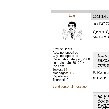
Lorg
Oct 14,
по БОС
Дима Д
матема
Status: Users
Age: not specified
Вот 
City: not specified
Registration: Aug 26, 2008
закр
Last visit: Jul 30, 2014 at
стре
8:20 pm
Topics:
14
В Киеве
Messages:
419
Reputation:
0
до мая 
Thanked: 0
Send personal message
но у
боле
БУДЕ