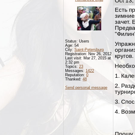
Oct 13,
Есть п
зимние
зачет. 
Предва
"Филин
Status: Users
Упражн
Age: 54
органи
City:
Saint-Petersburg
Registration: Nov 26, 2012
кругов.
Last visit: Mar 27, 2015 at
2:32 pm
Необхо
Topics:
23
Messages:
1422
Reputation:
0
1. Кал
Thanked:
48
2. Раз
Send personal message
турнир
3. Спо
4. Воз
Прошу 