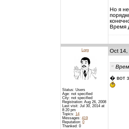
Но я н
порядк
конечн
Время 
Lorg
Oct 14,
Врем
� вот э
Status: Users
Age: not specified
City: not specified
Registration: Aug 26, 2008
Last visit: Jul 30, 2014 at
8:20 pm
Topics:
14
Messages:
419
Reputation:
0
Thanked: 0