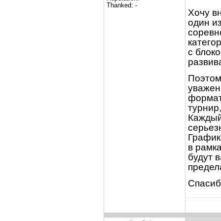
Thanked: -
Хочу вн
один и
соревн
катего
с блок
развива
Поэтом
уважен
формат
турнир
Каждый
серьез
График
в рамк
будут 
предел
Спасиб