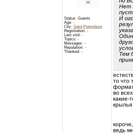
по Б
Нет 
пуст
И ог
Status: Guests
Age: -
резу
City:
Saint-Petersburg
указ
Registration: -
Last visit: -
Один
Topics: -
друг
Messages: -
усло
Reputation: -
Thanked: -
Тем 
прин
естест
то что 
формат
во всех
какие-т
крылья 
короче
ведь м