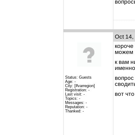
вопрос
Oct 14,
короче
можем 
к вам 
именно
вопрос
Status: Guests
Age: -
сводит
City: [#varregion]
Registration: -
вот чт
Last visit: -
Topics: -
Messages: -
Reputation: -
Thanked: -