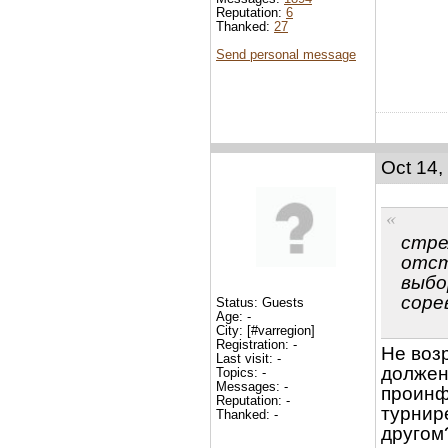
Reputation:
6
Thanked:
27
Send personal message
Oct 14,
стре
отст
выбо
соре
Status: Guests
Age: -
City: [#varregion]
Registration: -
Не воз
Last visit: -
должен
Topics: -
Messages: -
проинф
Reputation: -
турнире
Thanked: -
другом