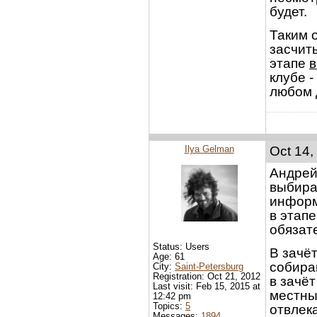
будет.
Таким 
засчит
этапе
в
клубе -
любом 
Ilya Gelman
Oct 14,
Андрей
выбирае
информ
в этапе
обязат
Status: Users
В зачёт
Age: 61
собира
City:
Saint-Petersburg
Registration: Oct 21, 2012
в зачёт
Last visit: Feb 15, 2015 at
местны
12:42 pm
Topics:
5
отвлек
Messages:
1894